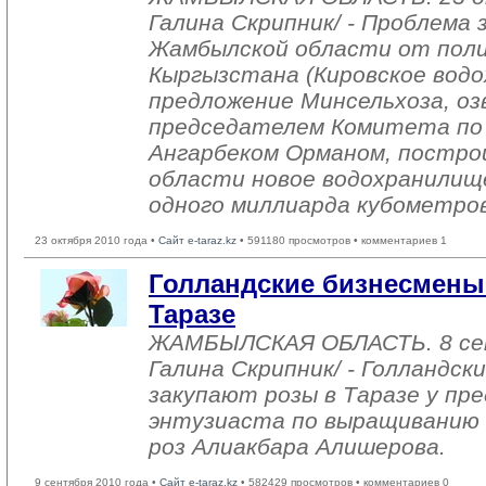
Галина Скрипник/ - Проблема
Жамбылской области от поли
Кыргызстана (Кировское водо
предложение Минсельхоза, оз
председателем Комитета по
Ангарбеком Орманом, постро
области новое водохранили
одного миллиарда кубометров
23 октября 2010 года •
Сайт e-taraz.kz
• 591180 просмотров • комментариев 1
Голландские бизнесмены
Таразе
ЖАМБЫЛСКАЯ ОБЛАСТЬ. 8 се
Галина Скрипник/ - Голландск
закупают розы в Таразе у пр
энтузиаста по выращиванию
роз Алиакбара Алишерова.
9 сентября 2010 года •
Сайт e-taraz.kz
• 582429 просмотров • комментариев 0