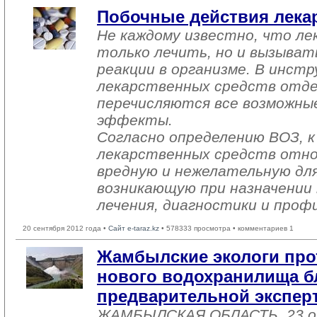
Побочные действия лека
Не каждому известно, что ле
только лечить, но и вызыва
реакции в организме. В инст
лекарственных средств отде
перечисляются все возможны
эффекты.
Согласно определению ВОЗ, к
лекарственных средств отно
вредную и нежелательную для
возникающую при назначении
лечения, диагностики и проф
20 сентября 2012 года •
Сайт e-taraz.kz
• 578333 просмотра • комментариев 1
Жамбылские экологи про
нового водохранилища бл
предварительной экспер
ЖАМБЫЛСКАЯ ОБЛАСТЬ. 23 о