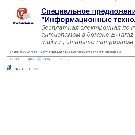
Специальное предложени
"Информационные техно
бесплатная электронная поч
антиспамом в домене E-Taraz
mail.ru , станьте патриотом с
17 июня 2010 года •
Сайт e-taraz.kz
• 596628 просмотров • комментариев 3
начало
... 
<-пред.
1
след.->
... 
конец
Архив новостей