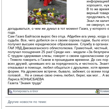
информацией,
хорошего, ну
В то же время
верный товар
продолжать п
Знал ли капит
не свернул, н
догадываться, о чем же думал в тот момент Газиз, у которого
года.
Сам Газиз Байтасов вырос без отца. Абдибек-ага умер, когда 
судьба. Все, чего добился он к своим сорока годам, было ито
получил высшее юридическое образование. Службу в органах 
ГАИ УВД Джезказганского облисполкома. Грамотный, честный, 
получал поощрения 25 раз! Среди них - медали «За безупречн
С трудом сдерживая слезы, говорят о своем однокласснике с
- Тяжело говорить о Газизе в прошедшем времени. До сих пор 
всех друзей, ценивших его за порядочность и честность. Знае
отказывал в помощи, любил общаться с друзьями, хотя времени
форме. На дружеские встречи, бывало, забежит, со всеми позд
головой… Но и семью свою очень любил, берег, как мог… А в
Лариса КОНЫСБАЕВА
Газета "Знамя труда"
Копировать в блог 
Комме
Другие новости по теме: