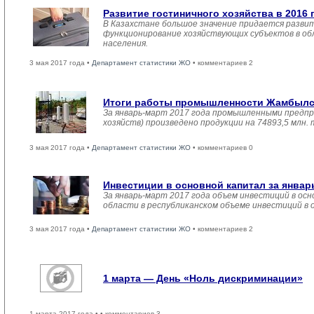
Развитие гостиничного хозяйства в 2016 
В Казахстане большое значение придается развит
функционирование хозяйствующих субъектов в обл
населения.
3 мая 2017 года •
Департамент статистики ЖО
• комментариев 2
Итоги работы промышленности Жамбылско
За январь-март 2017 года промышленными предпр
хозяйств) произведено продукции на 74893,5 млн.
3 мая 2017 года •
Департамент статистики ЖО
• комментариев 0
Инвестиции в основной капитал за январ
За январь-март 2017 года объем инвестиций в осн
области в республиканском объеме инвестиций в 
3 мая 2017 года •
Департамент статистики ЖО
• комментариев 2
1 марта — День «Ноль дискриминации»
1 марта 2017 года •
• комментариев 3