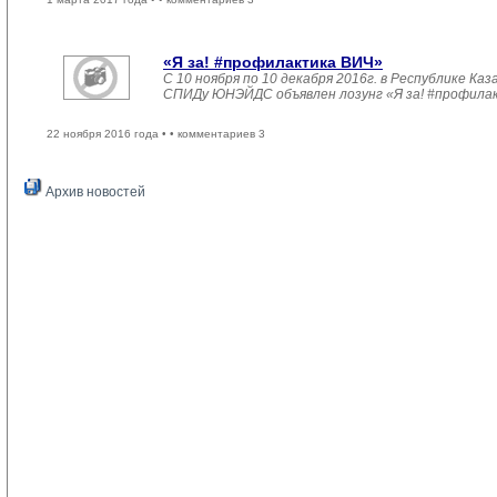
«Я за! #профилактика ВИЧ»
С 10 ноября по 10 декабря 2016г. в Республике 
СПИДу ЮНЭЙДС объявлен лозунг «Я за! #профила
22 ноября 2016 года •
• комментариев 3
Архив новостей