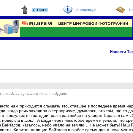
О Таразе
Информация
Сп
Новости Та
 никогда не прятался за спины других
часто нам приходится слышать это, ставшее в последнее время н
гда, когда речь заходила о терроризме, думалось, это там, где-то 
что в результате трагедии, разыгравшейся на улицах Тараза в самы
 повергла в шок… А когда через некоторое время я узнала, что ср
з Байтасов, казалось, небо упало на землю… Не может быть! Наш Га
листы. Капитан полиции Байтасов в любое время дня и ночи мог о