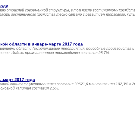
году
ию отраслей современной структуры, в том числе гостиничному хозяйств
асти гостиничного хозяйства тесно связано с развитием торгового, кул
й области в январе-марте 2017 года
иятиями области (включая малые предприятия, подсобные производства и
 тенге. Индекс промышленного производства составил 98,7%.
ь-март 2017 года
овной капитал с учетом оценки составил 30621,6 млн.тенге или 102,3% к 20
основной капитал составил 2,5%.