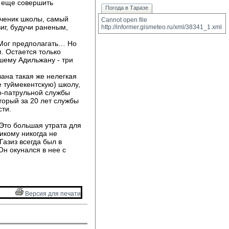
о еще совершить
Погода в Таразе
ученик школы, самый 
Cannot open file 
иг, будучи раненым,
http://informer.gismeteo.ru/xml/38341_1.xml
…
 Мог предполагать… Но 
. Остается только
дшему Адильжану - три
ана такая же нелегкая 
е туймекентскую) школу,
о-патрульной службы
торый за 20 лет службы
сти.
Это большая утрата для 
никому никогда не
Газиз всегда был в
Он окунался в нее с
Версия для печати 