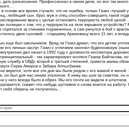
 дать разъяснения. Профессионал в своем деле, он мог так мног
жного…
 в голове все время стучало: это не ошибка, только Газиз -лучший 
ищ, любящий сын, брат, муж и отец способен совершить такой подв
реследование врага с целью остановить террориста любой ценой
ан полиции о том, что у террориста на теле взрывное устройство?
е спрятался за спинами подчиненных, а сам ринулся в бой с врагом
 осталось двое сыновей, - старшему Арманжану всего 11 лет, а мла
сын еще был школьником. Вряд ли Газиз думал, что его детям уготов
гом его личных заслуг. Газиз с отличием окончил буденновскую (нын
внутренних дел начал в 1992 году с должности инспектора дорожн
принципиальный - так характеризуют коллеги Газиза Байтасова, ко
ую службу в ОВД» второй и третьей степеней, грамота акима обла
упруги Серик Амиров и Забира Алпысбаева:
не верится, хотя все эти дни мы были рядом с его мамой и женой. 
те, он был для нас неким эталоном. К нему мы шли за советом, он 
 у него всегда было в обрез. Мы его почти не видели в штатском, 
оровается, скажет что-нибудь шутливое и снова мчится на работу. 
от себя сберечь не получилось…
нтарии 