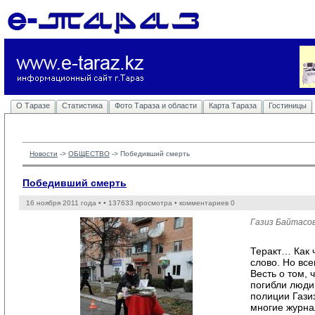
О Таразе
Статистика
Фото Тараза и области
Карта Тараза
Гостиницы
Новости
-> 
ОБЩЕСТВО
-> 
Победивший смерть
Победивший смерть
16 ноября 2011 года •
• 137633 просмотра • комментариев 0
Газиз Байтасов
Теракт… Как 
слово. Но все
Весть о том, 
погибли люди,
полиции Гази
многие журна