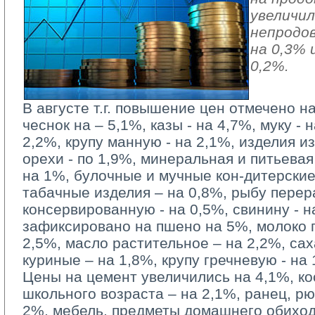
увеличил
непродо
на 0,3% 
0,2%.
В августе т.г. повышение цен отмечено н
чеснок на – 5,1%, казы - на 4,7%, муку - 
2,2%, крупу манную - на 2,1%, изделия и
орехи - по 1,9%, минеральная и питьевая
на 1%, булочные и мучные кон-дитерские 
табачные изделия – на 0,8%, рыбу пере
консервированную - на 0,5%, свинину - 
зафиксировано на пшено на 5%, молоко 
2,5%, масло растительное – на 2,2%, сах
куриные – на 1,8%, крупу гречневую - на 
Цены на цемент увеличились на 4,1%, ко
школьного возраста – на 2,1%, ранец, рю
2%, мебель, предметы домашнего обихода