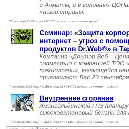
и Алматы, и в головных ЦОНа
нашей страны.
28 сентября 2013 года •
• 608258 просмотров • комментариев 0
Семинар: «Защита корпор
интернет – угроз с пом
продуктов Dr.Web®» в Та
Компания «Доктор Веб – Цен
совместно с компанией ТОО
технологии», являющейся на
приглашают Вас 20 сентября 
7 сентября 2012 года •
Сайт e-taraz.kz
• 589722 просмотра • комментариев 0
Внутреннее сгорание
Амангельдинский ГПЗ планир
высокооктановый бензин для
7 сентября 2010 года •
Сайт e-taraz.kz
• 544593 просмотра • комментариев 0
начало
... 
<-пред.
1
след.->
... 
конец