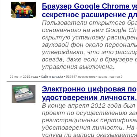
Браузер Google Chrome у
секретное расширение д
Пользователи открытого бра
основанного на нем Google C
скрытую установку расширен
звуковой фон около персонал
утверждают, что это расши
всегда, даже если в браузере
управления выключена.
26 июня 2015 года •
Сайт e-taraz.kz
• 536847 просмотров • комментариев 0
Электронно цифровая по
удостоверении личности.
В конце апреля 2012 года бы
проект по осуществлению за
регистрационных сертифика
удостоверения личности. На 
услуга по записи оказываетс