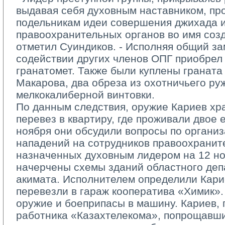
выдавая себя духовным наставником, пр
подельникам идеи совершения джихада и
правоохранительных органов во имя созд
отметил Суиндиков. - Исполняя общий за
содействии других членов ОПГ приобрел
гранатомет. Также были куплены граната 
Макарова, два обреза из охотничьего ру
мелкокалиберной винтовки.
По данным следствия, оружие Кариев хра
перевез в квартиру, где проживали двое 
ноября они обсудили вопросы по органи
нападений на сотрудников правоохранит
назначенных духовным лидером на 12 но
начерчены схемы зданий областного деп
акимата. Исполнителем определили Кари
перевезли в гараж кооператива «Химик».
оружие и боеприпасы в машину. Кариев,
работника «Казахтелекома», попрощавши