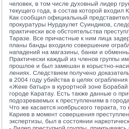
человек, в том числе духовный лидер гру
текущего года, в состав которой входил 
Как сообщил официальный представитель
прокуратуры Нурдаулет Суиндиков, след
практически все обстоятельства преступ
Таразе. Все причастные к ним лица заде
планы банды входило совершение ограб
нападений на магазины, банки и обменны
Практически каждый из членов группы и
прошлое и был замешан в корыстно-наси
лениях. Следствием получено доказател
в 2004 году убийства в целях ограбления
«Жеке батыр» в курортной зоне Борабай 
городе Каратау. Есть также данные о пр
подозреваемых к преступлениям в город
Что же касается ноябрьского теракта, то 
Кариев в момент совершения преступлен
экспертизы, был в состоянии наркотичес
- Лидер преступной группы, прикрываясь