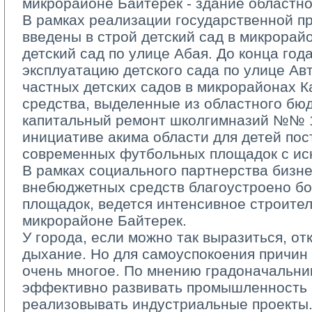
микрорайоне Байтерек ­- здание областн
В рамках реализации государственной п
введены в строй детский сад в микрорай
детский сад по улице Абая. До конца год
эксплуатацию детского сада по улице Ав
частных детских садов в микрорайонах К
средства, выделенные из областного бюд
капитальный ремонт школ­гимназий №№ 12
инициативе акима области для детей по
современных футбольных площадок с ис
В рамках социального партнерства бизне
внебюджетных средств благоустроено бо
площадок, ведется интенсивное строител
микрорайоне Байтерек.
У города, если можно так выразиться, от
дыхание. Но для самоуспокоения причин 
очень многое. По мнению градоначальни
эффективно развивать промышленность 
реализовывать индустриальные проекты.