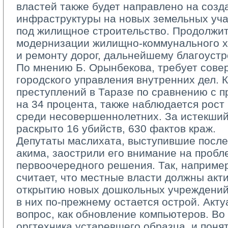
властей также будет направлено на соз
инфраструктуры на новых земельных уча
под жилищное строительство. Продолжит
модернизации жилищно­-коммунального х
и ремонту дорог, дальнейшему благоустр
По мнению Б. Орынбекова, требует сове
городского управления внутренних дел. 
преступлений в Таразе по сравнению с 
на 34 процента, также наблюдается рост
среди несовершеннолетних. За истекший
раскрыто 16 убийств, 630 фактов краж.
Депутаты маслихата, выступившие после 
акима, заострили его внимание на пробл
первоочередного решения. Так, наприме
считает, что местные власти должны акт
открытию новых дошкольных учреждений,
в них по­-прежнему остается острой. Акт
вопрос, как обновление компьютеров. Во
оргтехника устаревшего образца, и понят