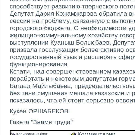
способствует развитию творческого поте
Депутат Дария Кожамжарова обратила в
сессии на проблему, связанную с выпол
городского бюджета. О необходимости у
жилищно-­коммунальному хозяйству гово
выступлении Куаныш Болысбаев. Депута
призвала госслужащих более активно ос
государственный язык и расширять сфер
функционирования.
Кстати, над совершенствованием казахск
поработать и некоторым депутатам горм
Багдад Майлыбаева, председательствова
без тени смущения мешала казахские и р
показалось, что ей стоит серьезно освои
Кукен ОРШАБЕКОВ
Газета "Знамя труда"
Комментарии 
Копировать в блог 