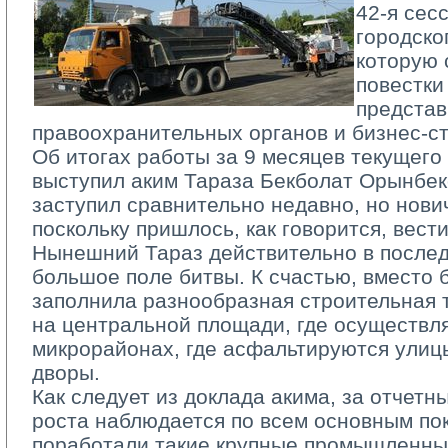
42­-я сес
городско
которую 
повестки
представ
правоохранительных органов и бизнес-­ст
Об итогах работы за 9 месяцев текущего 
выступил аким Тараза Бекболат Орынбек
заступил сравнительно недавно, но нович
поскольку пришлось, как говорится, вест
Нынешний Тараз действительно в послед
большое поле битвы. К счастью, вместо
заполнила разнообразная строительная т
на центральной площади, где осуществля
микрорайонах, где асфальтируются улиц
дворы.
Как следует из доклада акима, за отчетн
роста наблюдается по всем основным по
поработали такие крупные промышленные