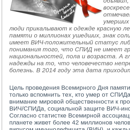
объявил
воскресе
отмечае
умерших
люди прикалывают к одежде красную лент
памяти о миллионах ушедших, знак сол
имеет ВИЧ-положительный статус либо
понимания того, что СПИД не имеет гр
национальностей, пола и возраста. А г
надежды на то, что человечество неп
болезнь. В 2014 году эта дата приходит
Цель проведения Всемирного Дня памят
только вспомнить тех, кто умер от СПИДа
внимание мировой общественности к пр
ВИЧ/СПИДа, социальной защите ВИЧ-ин
Согласно статистке Всемирной ассоциац
планете живет более 42 миллионов чело
вирусом имуннодефицита (ВИЧ), и кажды