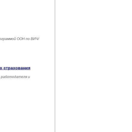
рограммой ООН по ВИЧ/
го страхования
, работодателя и