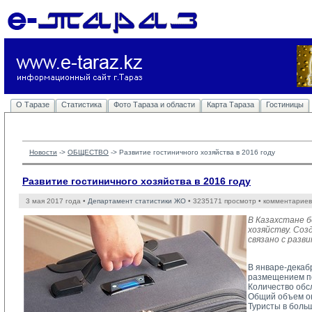
О Таразе
Статистика
Фото Тараза и области
Карта Тараза
Гостиницы
Новости
-> 
ОБЩЕСТВО
-> 
Развитие гостиничного хозяйства в 2016 году
Развитие гостиничного хозяйства в 2016 году
3 мая 2017 года •
Департамент статистики ЖО
• 3235171 просмотр • комментариев
В Казахстане 
хозяйству. Соз
связано с разв
В январе-декаб
размещением по
Количество обс
Общий объем ока
Туристы в боль