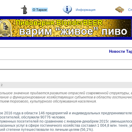
О Таразе
Информация
Сп
Новости Та
 2
большое значение придается развитию отраслей современной структуры, 
дание и функционирование хозяйствующих субъектов в области гостиничн
итием торгового, культурного обслуживания населения.
ре 2016 года в области 146 предприятий и индивидуальных предпринимател
сетителей, обслужили 90776 человек.
луженных посетителей по сравнению с январем-декабрем 2015г. уменьшилось
занных услуг в сфере гостиничного хозяйства составил 1 004,8 млн. тенге, у
шей степени путешествовали по личным целям (56,1%).