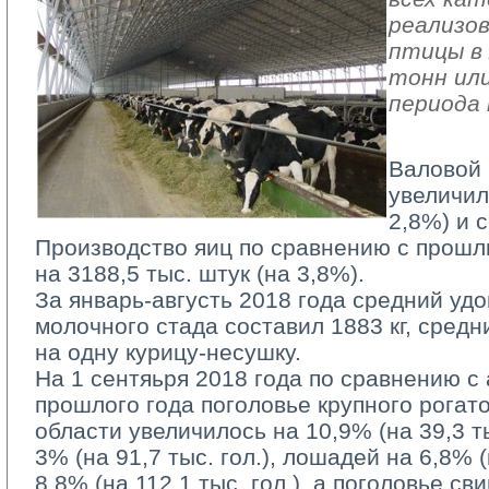
реализов
птицы в 
тонн или
периода 
Валовой 
увеличил
2,8%) и с
Производство яиц по сравнению с прошл
на 3188,5 тыс. штук (на 3,8%).
За январь-августь 2018 года средний удо
молочного стада составил 1883 кг, средн
на одну курицу-несушку.
На 1 сентяьря 2018 года по сравнению с
прошлого года поголовье крупного рогато
области увеличилось на 10,9% (на 39,3 тыс
3% (на 91,7 тыс. гол.), лошадей на 6,8% (н
8,8% (на 112,1 тыс. гол.), а поголовье с