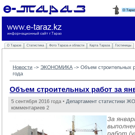
О Тара
О Таразе
Статистика
Фото Тараза и области
Карта Тараза
Гостиницы
Новости
-> 
ЭКОНОМИКА
-> 
Объем строительных р
года
Объем строительных работ за ян
5 сентября 2016 года •
Департамент статистики Ж
комментариев 2
За январ
выполне
работ (у