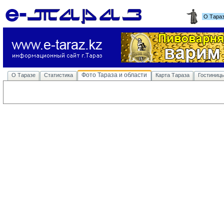
О Тара
Фото Тараза и области
О Таразе
Статистика
Карта Тараза
Гостиниц