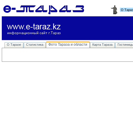
О Тара
Фото Тараза и области
О Таразе
Статистика
Карта Тараза
Гостиниц