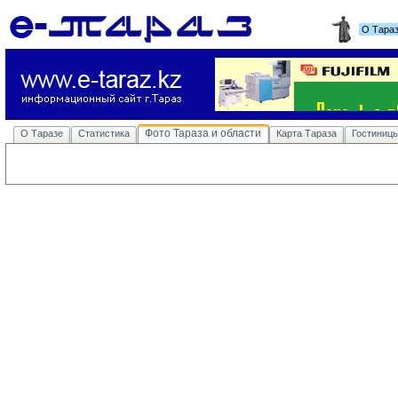
О Тара
Фото Тараза и области
О Таразе
Статистика
Карта Тараза
Гостиниц