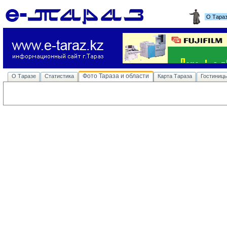
О Тара
Фото Тараза и области
О Таразе
Статистика
Карта Тараза
Гостиниц