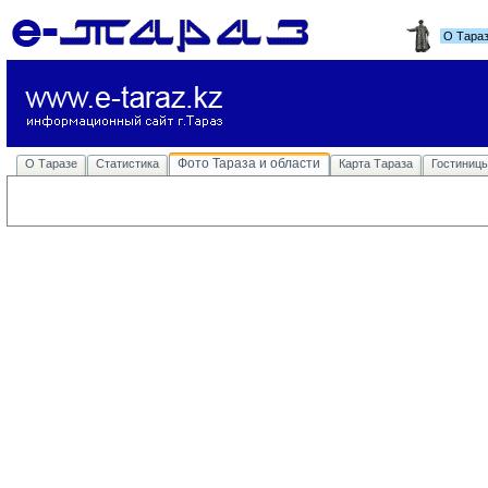
О Тара
Фото Тараза и области
О Таразе
Статистика
Карта Тараза
Гостиниц