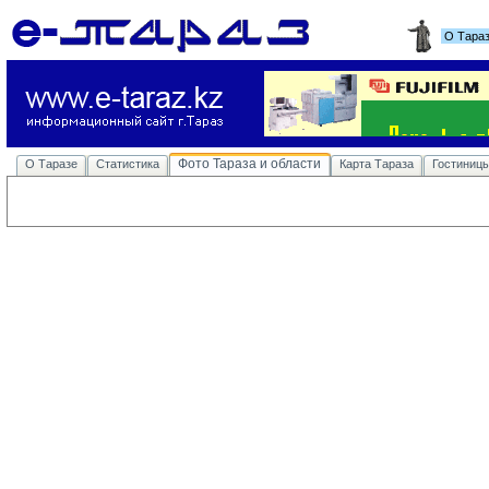
О Тара
Фото Тараза и области
О Таразе
Статистика
Карта Тараза
Гостиниц