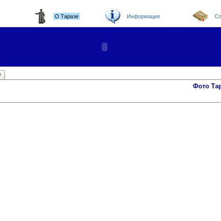
О Таразе
Информация
Сп
ы
Фото Та