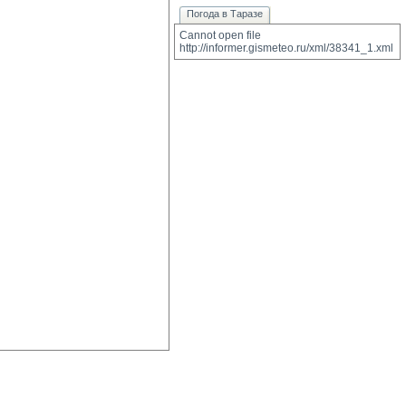
Погода в Таразе
Cannot open file 
http://informer.gismeteo.ru/xml/38341_1.xml