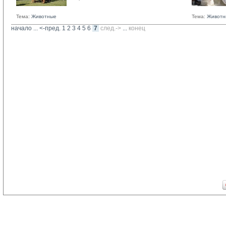
Тема:
Животные
Тема:
Животн
начало
... 
<-пред.
1
2
3
4
5
6
7
след.->
... 
конец