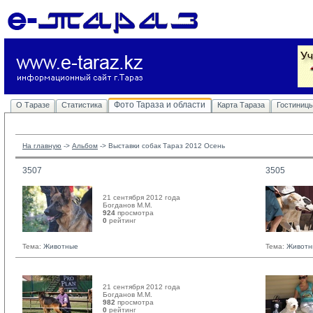
Фото Тараза и области
О Таразе
Статистика
Карта Тараза
Гостиниц
На главную
-> 
Альбом
-> 
Выставки собак Тараз 2012 Осень
3507
3505
21 сентября 2012 года
Богданов М.М. 
924
просмотра
0
рейтинг 
Тема:
Животные
Тема:
Животн
21 сентября 2012 года
Богданов М.М. 
982
просмотра
0
рейтинг 