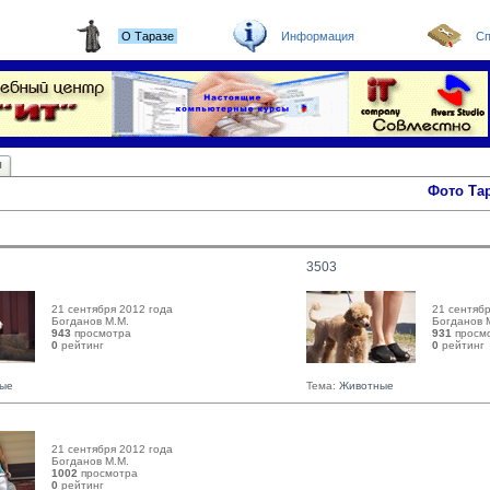
О Таразе
Информация
Сп
ы
Фото Та
3503
21 сентября 2012 года
21 сентябр
Богданов М.М. 
Богданов М
943
просмотра
931
просм
0
рейтинг 
0
рейтинг 
ые
Тема:
Животные
21 сентября 2012 года
Богданов М.М. 
1002
просмотра
0
рейтинг 