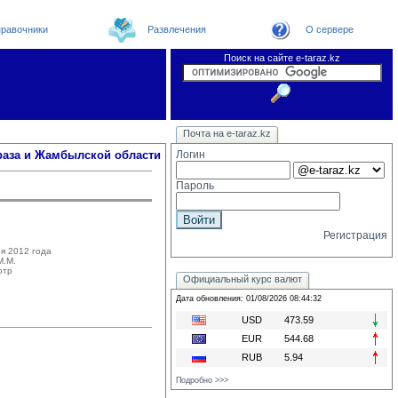
равочники
Развлечения
О сервере
Поиск на сайте e-taraz.kz
Новости
Телефоный справочник
Видеоконференция
Новости e-taraz
Почта на e-taraz.kz
Погода в Таразе
Замечания и предложения
Чат
Организации
Форум
Курсы валют
Web
раза и Жамбылской области
Логин
Пароль
Регистрация
я 2012 года
.М. 
отр
Официальный курс валют
Дата обновления: 01/08/2026 08:44:32
USD
473.59
EUR
544.68
RUB
5.94
Подробно >>>