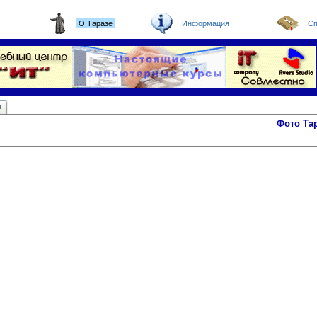
О Таразе
Информация
Сп
ы
Фото Та