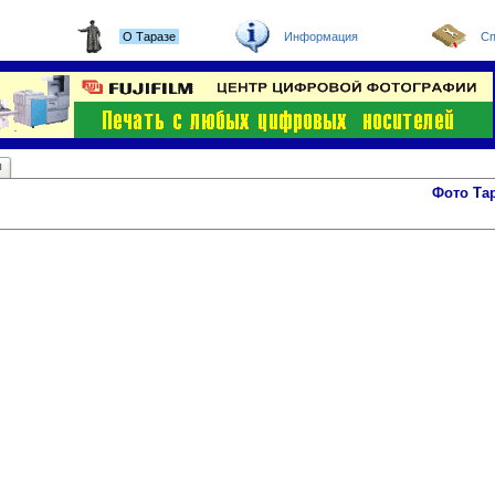
О Таразе
Информация
Сп
ы
Фото Та