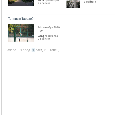
7685
просмотров
0
рейтинг 
0
рейтинг 
Теннис в Таразе?!
14 сентября 2010
года
6212
просмотра
0
рейтинг 
начало
... 
<-пред.
1
след.->
... 
конец