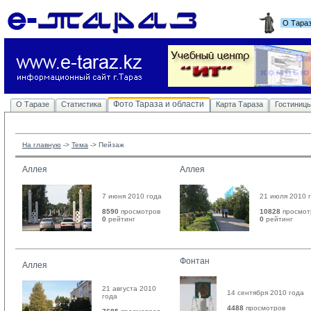
О Тара
Фото Тараза и области
О Таразе
Статистика
Карта Тараза
Гостиниц
На главную
-> 
Тема
-> 
Пейзаж
Аллея
Аллея
7 июня 2010 года
21 июля 2010 
8590
просмотров
10828
просмот
0
рейтинг 
0
рейтинг 
Фонтан
Аллея
21 августа 2010
14 сентября 2010 года
года
4488
просмотров