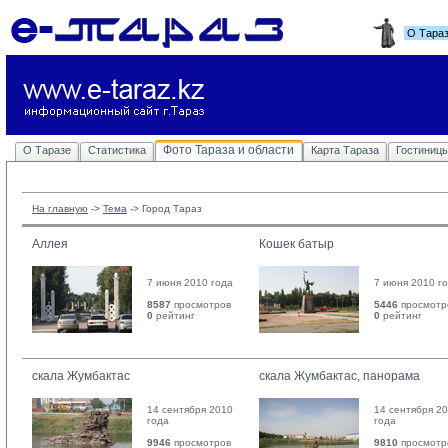
О Тара
Фото Тараза и области
О Таразе
Статистика
Карта Тараза
Гостиниц
На главную
-> 
Тема
-> 
Город Тараз
Аллея
Кошек батыр
7 июня 2010 года
7 июня 2010 г
8587
просмотров
5446
просмотр
0
рейтинг 
0
рейтинг 
скала Жумбактас
скала Жумбактас, панорама
14 сентября 2010
14 сентября 2
года
года
9946
просмотров
9810
просмотр