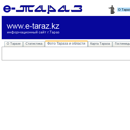
О Тара
Фото Тараза и области
О Таразе
Статистика
Карта Тараза
Гостиниц