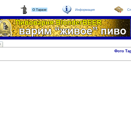
О Таразе
Информация
Сп
ы
Фото Та