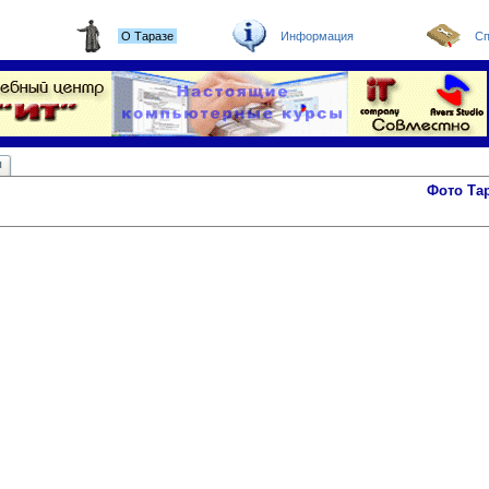
О Таразе
Информация
Сп
ы
Фото Та