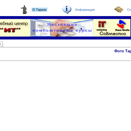
О Таразе
Информация
Сп
ы
Фото Та