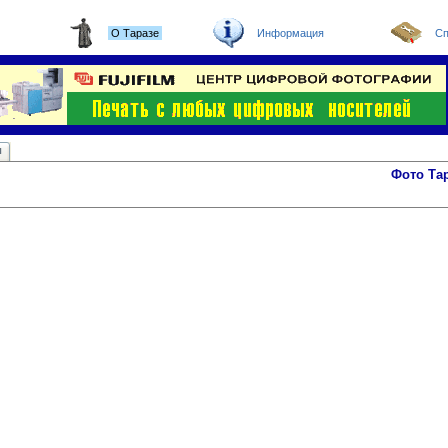
О Таразе
Информация
Сп
ы
Фото Та