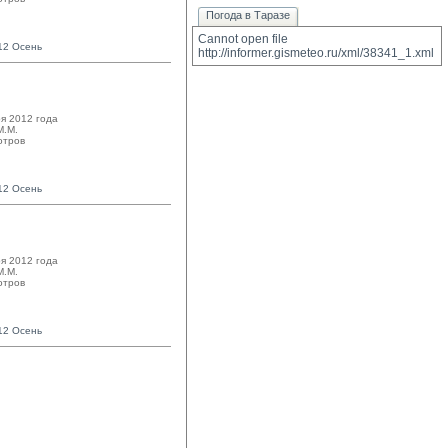
Погода в Таразе
Cannot open file 
12 Осень
http://informer.gismeteo.ru/xml/38341_1.xml
я 2012 года
.М. 
отров
12 Осень
я 2012 года
.М. 
отров
12 Осень