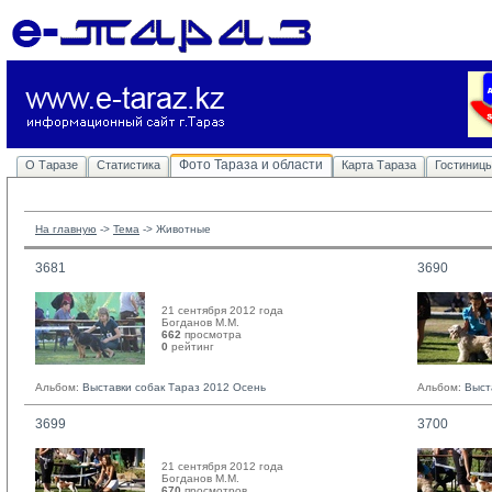
Фото Тараза и области
О Таразе
Статистика
Карта Тараза
Гостиниц
На главную
-> 
Тема
-> 
Животные
3681
3690
21 сентября 2012 года
Богданов М.М. 
662
просмотра
0
рейтинг 
Альбом:
Выставки собак Тараз 2012 Осень
Альбом:
Выст
3699
3700
21 сентября 2012 года
Богданов М.М. 
670
просмотров