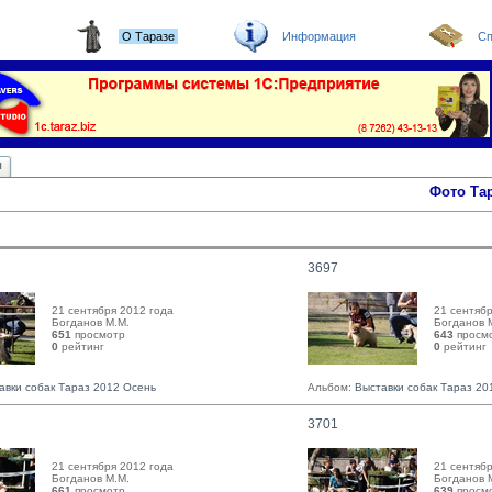
О Таразе
Информация
Сп
ы
Фото Та
3697
21 сентября 2012 года
21 сентябр
Богданов М.М. 
Богданов М
651
просмотр
643
просм
0
рейтинг 
0
рейтинг 
авки собак Тараз 2012 Осень
Альбом:
Выставки собак Тараз 20
3701
21 сентября 2012 года
21 сентябр
Богданов М.М. 
Богданов М
661
просмотр
639
просм