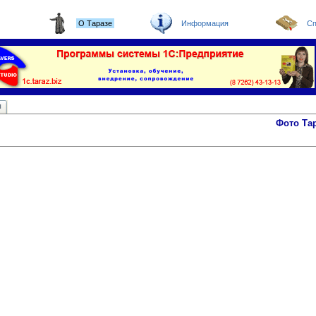
О Таразе
Информация
Сп
ы
Фото Та