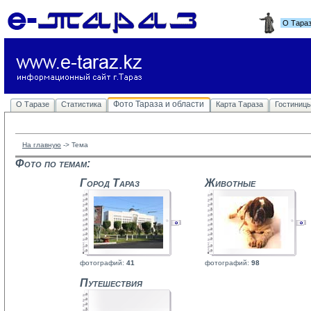
О Тара
Фото Тараза и области
О Таразе
Статистика
Карта Тараза
Гостиниц
На главную
-> 
Тема
Фото по темам:
Город Тараз
Животные
фотографий: 
41
фотографий: 
98
Путешествия