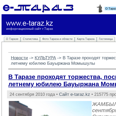
О Тара
О Таразе
Статистика
Фото Тараза и области
Карта Тараза
Гостиницы
Новости
-> 
КУЛЬТУРА
-> 
В Таразе проходят торже
летнему юбилею Бауыржана Момышулы
В Таразе проходят торжества, по
летнему юбилею Бауыржана Мо
24 сентября 2010 года •
Сайт e-taraz.kz
• 215775 пр
ЖАМБЫЛ
сентябр