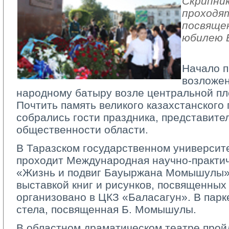
Скрипник
проходя
посвяще
юбилею 
Начало 
возложен
народному батыру возле центральной п
Почтить память великого казахстанского
собрались гости праздника, представите
общественности области.
В Таразском государственном университе
проходит Международная научно-практи
«Жизнь и подвиг Бауыржана Момышулы».
выставкой книг и рисунков, посвященны
организовано в ЦКЗ «Баласагун». В парк
стела, посвященная Б. Момышулы.
В областном драматическом театре прой