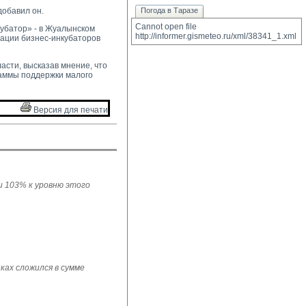
добавил он.
Погода в Таразе
Cannot open file 
кубатор» - в Жуалынском
http://informer.gismeteo.ru/xml/38341_1.xml
зации бизнес-инкубаторов
асти, высказав мнение, что
аммы поддержки малого
Версия для печати 
ли 103% к уровню этого
ках сложился в сумме