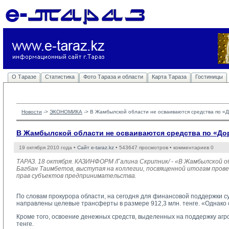
О Таразе
Статистика
Фото Тараза и области
Карта Тараза
Гостиницы
Новости
-> 
ЭКОНОМИКА
-> 
В Жамбылской области не осваиваются средства по «Д
В Жамбылской области не осваиваются средства по «Доро
19 октября 2010 года •
Сайт e-taraz.kz
• 543647 просмотров • комментариев 0
ТАРАЗ. 18 октября. КАЗИНФОРМ /Галина Скрипник/ - «В Жамбылской об
Багбан Таимбетов, выступая на коллегии, посвященной итогам пров
прав субъектов предпринимательства.
По словам прокурора области, на сегодня для финансовой поддержки с
направлены целевые трансферты в размере 912,3 млн. тенге. «Однако о
Кроме того, освоение денежных средств, выделенных на поддержку агро
тенге.