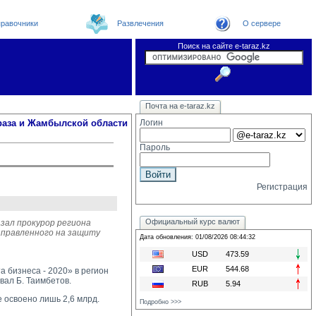
равочники
Развлечения
О сервере
Поиск на сайте e-taraz.kz
Новости
Новости e-taraz
Телефоный справочник
Видеоконференция
Почта на e-taraz.kz
Погода в Таразе
Замечания и предложения
Чат
Организации
Форум
Курсы валют
Web
раза и Жамбылской области
Логин
Пароль
Регистрация
Официальный курс валют
азал прокурор региона
аправленного на защиту
Дата обновления: 01/08/2026 08:44:32
USD
473.59
EUR
544.68
 бизнеса - 2020» в регион
вал Б. Таимбетов.
RUB
5.94
 освоено лишь 2,6 млрд.
Подробно >>>