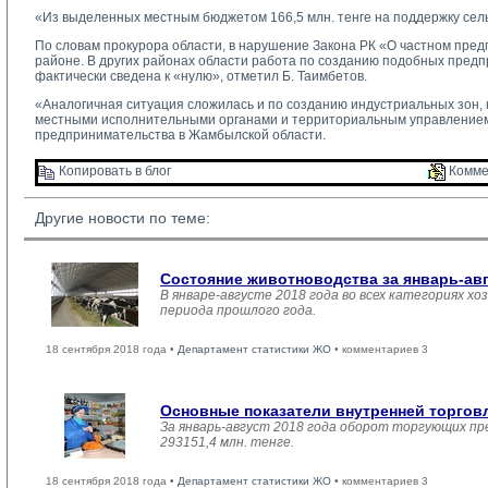
«Из выделенных местным бюджетом 166,5 млн. тенге на поддержку сельск
По словам прокурора области, в нарушение Закона РК «О частном пред
районе. В других районах области работа по созданию подобных предпр
фактически сведена к «нулю», отметил Б. Таимбетов.
«Аналогичная ситуация сложилась и по созданию индустриальных зон, к
местными исполнительными органами и территориальным управлением
предпринимательства в Жамбылской области.
Копировать в блог 
Комме
Другие новости по теме:
Состояние животноводства за январь-ав
В январе-августе 2018 года во всех категориях хо
периода прошлого года.
18 сентября 2018 года •
Департамент статистики ЖО
• комментариев 3
Основные показатели внутренней торго
За январь-август 2018 года оборот торгующих пр
293151,4 млн. тенге.
18 сентября 2018 года •
Департамент статистики ЖО
• комментариев 3