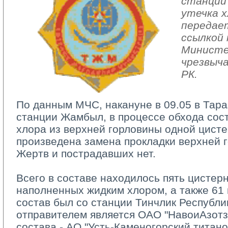
станции
утечка х
передае
ссылкой 
Министе
чрезвыч
РК.
По данным МЧС, накануне в 09.05 в Тар
станции Жамбыл, в процессе обхода сос
хлора из верхней горловины одной цисте
произведена замена прокладки верхней 
Жертв и пострадавших нет.
Всего в составе находилось пять цистерн
наполненных жидким хлором, а также 61 
состав был со станции Тинчлик Республи
отправителем является ОАО "НавоиАзотз
состава - АО "Усть-Каменогорский титан