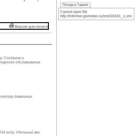
Погода в Таразе
Cannot open file 
http://informer.gismeteo.ru/xml/38341_1.xml
Версия для печати 
у. Создание и
ьтурного обслуживания
 сектор домашних
16 году. Удельный вес