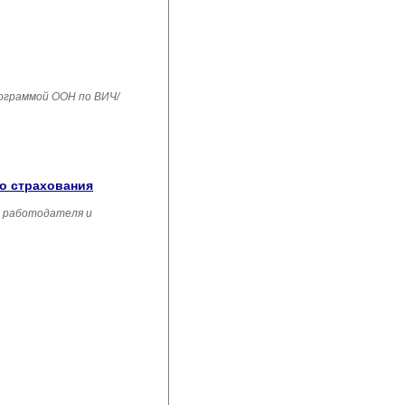
рограммой ООН по ВИЧ/
го страхования
, работодателя и