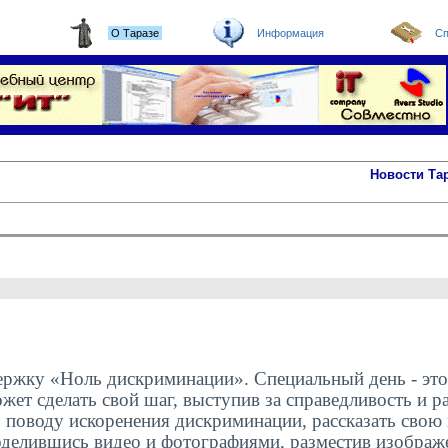
О Таразе
Информация
Сп
Новости Та
держку «Ноль дискриминации». Специальный день - эт
жет сделать свой шаг, выступив за справедливость и р
 поводу искоренения дискриминации, рассказать свою
делившись видео и фотографиями, разместив изображе