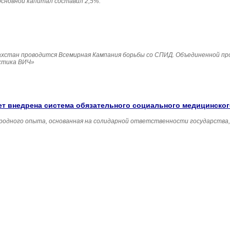
основной капитал составил 2,5%.
Казахстан проводится Всемирная Кампания борьбы со СПИД. Объединенной п
ктика ВИЧ»
удет внедрена система обязательного социального медицинско
родного опыта, основанная на солидарной ответственности государства