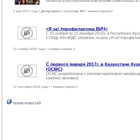
области в республиканском объеме инвестиций в 
3 мая 2017 года •
Департамент статистики ЖО
• комментариев 2
«Я за! #профилактика ВИЧ»
С 10 ноября по 10 декабря 2016г. в Республике 
СПИДу ЮНЭЙДС объявлен лозунг «Я за! #профила
22 ноября 2016 года •
• комментариев 3
С первого января 2017г. в Казахстане б
(ОСМС)
ОСМС разработана с учетом передового междуна
каждого человека.
12 сентября 2016 года •
• комментариев 0
Архив новостей