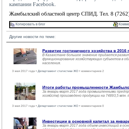
кампании
Facebook
.
Жамбылский областной центр СПИД. Тел. 8 (7262)
Копировать в блог 
Комме
Другие новости по теме:
Развитие гостиничного хозяйства в 2016 
В Казахстане большое значение придается развит
функционирование хозяйствующих субъектов в обл
населения.
3 мая 2017 года •
Департамент статистики ЖО
• комментариев 2
Итоги работы промышленности Жамбылско
За январь-март 2017 года промышленными предпр
хозяйств) произведено продукции на 74893,5 млн.
3 мая 2017 года •
Департамент статистики ЖО
• комментариев 0
Инвестиции в основной капитал за январ
За январь-март 2017 года объем инвестиций в осн