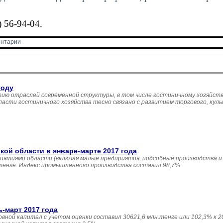
 56-94-04.
нтарии 
году
ию отраслей современной структуры, в том числе гостиничному хозяйств
асти гостиничного хозяйства тесно связано с развитием торгового, кул
й области в январе-марте 2017 года
иятиями области (включая малые предприятия, подсобные производства и
 тенге. Индекс промышленного производства составил 98,7%.
ь-март 2017 года
овной капитал с учетом оценки составил 30621,6 млн.тенге или 102,3% к 20