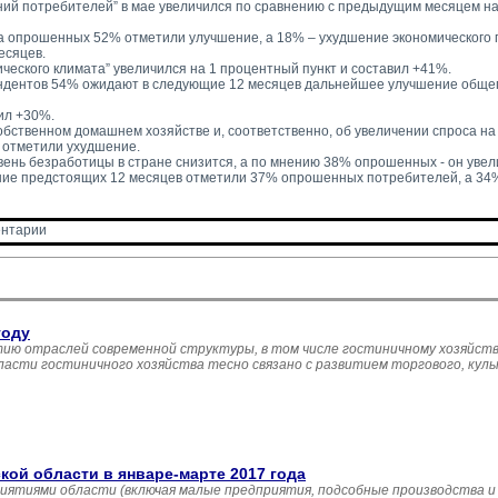
ий потребителей” в мае увеличился по сравнению с предыдущим месяцем на 
а опрошенных 52% отметили улучшение, а 18% – ухудшение экономического 
есяцев.
ического климата” увеличился на 1 процентный пункт и составил +41%.
ндентов 54% ожидают в следующие 12 месяцев дальнейшее улучшение общего
ил +30%.
ственном домашнем хозяйстве и, соответственно, об увеличении спроса на 
 отметили ухудшение.
ень безработицы в стране снизится, а по мнению 38% опрошенных - он увели
ние предстоящих 12 месяцев отметили 37% опрошенных потребителей, а 34
нтарии 
году
ию отраслей современной структуры, в том числе гостиничному хозяйств
асти гостиничного хозяйства тесно связано с развитием торгового, кул
й области в январе-марте 2017 года
иятиями области (включая малые предприятия, подсобные производства и