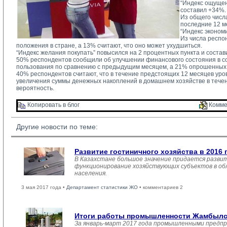
“Индекс ощущен
составил +34%.
Из общего числ
последние 12 м
“Индекс эконом
Из числа респо
положения в стране, а 13% считают, что оно может ухудшиться.
“Индекс желания покупать” повысился на 2 процентных пункта и состав
50% респондентов сообщили об улучшении финансового состояния в соб
пользования по сравнению с предыдущим месяцем, а 21% опрошенных
40% респондентов считают, что в течение предстоящих 12 месяцев уров
увеличения суммы денежных накоплений в домашнем хозяйстве в тече
вероятность.
Копировать в блог 
Комме
Другие новости по теме:
Развитие гостиничного хозяйства в 2016 
В Казахстане большое значение придается развит
функционирование хозяйствующих субъектов в обл
населения.
3 мая 2017 года •
Департамент статистики ЖО
• комментариев 2
Итоги работы промышленности Жамбылско
За январь-март 2017 года промышленными предпр