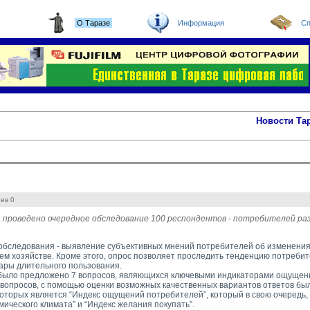
О Таразе
Информация
Сп
Новости Та
ев 0
а проведено очередное обследование 100 респондентов - потребителей раз
обследования - выявление субъективных мнений потребителей об изменениях
м хозяйстве. Кроме этого, опрос позволяет проследить тенденцию потреби
вары длительного пользования.
ыло предложено 7 вопросов, являющихся ключевыми индикаторами ощущени
 вопросов, с помощью оценки возможных качественных вариантов ответов был
оторых является “Индекс ощущений потребителей”, который в свою очередь, 
мического климата” и “Индекс желания покупать”.