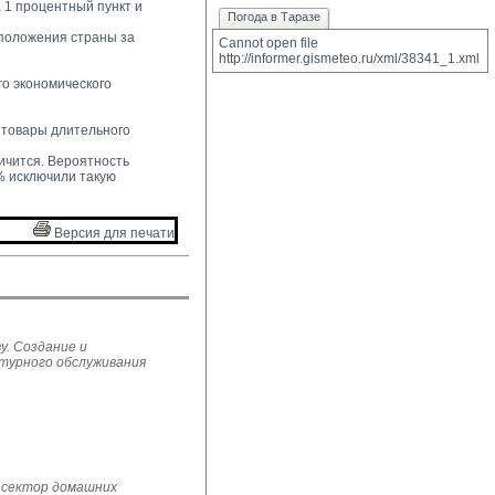
1 процентный пункт и 
Погода в Таразе
положения страны за 
Cannot open file 
http://informer.gismeteo.ru/xml/38341_1.xml
 экономического 
товары длительного 
чится. Вероятность 
% исключили такую
Версия для печати 
у. Создание и
ьтурного обслуживания
 сектор домашних