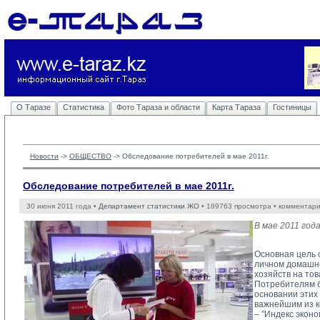
О Таразе
Статистика
Фото Тараза и области
Карта Тараза
Гостиницы
Новости
-> 
ОБЩЕСТВО
-> 
Обследование потребителей в мае 2011г.
Обследование потребителей в мае 2011г.
30 июня 2011 года •
Департамент статистики ЖО
• 189763 просмотра • комментари
В мае 2011 год
Основная цель 
личном домашне
хозяйств на то
Потребителям б
основании этих
важнейшим из к
– ”Индекс эконо