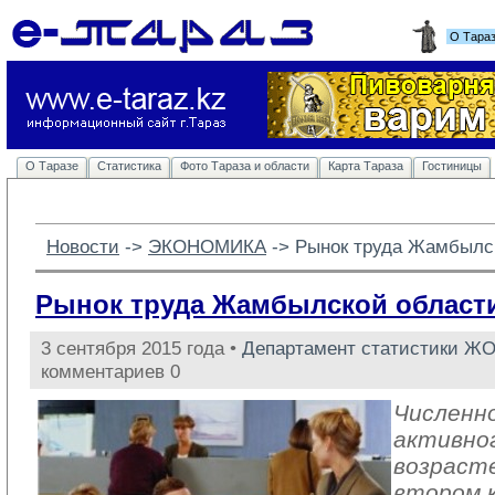
О Тара
О Таразе
Статистика
Фото Тараза и области
Карта Тараза
Гостиницы
Новости
-> 
ЭКОНОМИКА
-> 
Рынок труда Жамбылс
Рынок труда Жамбылской област
3 сентября 2015 года •
Департамент статистики Ж
комментариев 0
Численн
активног
возраст
втором 