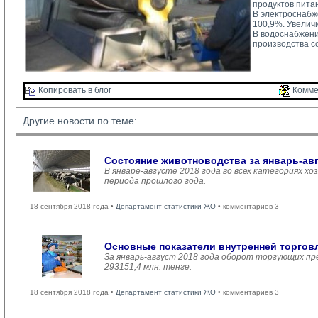
продуктов пита
В электроснабж
100,9%. Увелич
В водоснабжени
производства с
Копировать в блог 
Комме
Другие новости по теме:
Состояние животноводства за январь-ав
В январе-августе 2018 года во всех категориях хо
периода прошлого года.
18 сентября 2018 года •
Департамент статистики ЖО
• комментариев 3
Основные показатели внутренней торго
За январь-август 2018 года оборот торгующих пр
293151,4 млн. тенге.
18 сентября 2018 года •
Департамент статистики ЖО
• комментариев 3