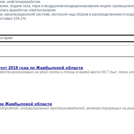
ния, нефтепереработки.
ении, подаче газа, пара и воздушном кондиционировании индекс промышленн
илась выработка электроэнергии.
и, канализационной системе, контроле над сбором и распределением отходо
оставил 104,1%.
нтарии 
густ 2018 года по Жамбылской области
зяйств реализовано на убой скота и птицы в живой массе 69,7 тыс. тонн и
вли Жамбылской области
едприятий, индивидуальных предпринимателей, включая торгующих на рын