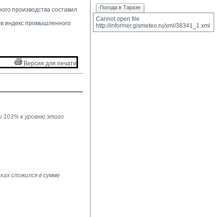
Погода в Таразе
ого производства составил 
Cannot open file 
в индекс промышленного 
http://informer.gismeteo.ru/xml/38341_1.xml
Версия для печати 
ли 103% к уровню этого
ках сложился в сумме