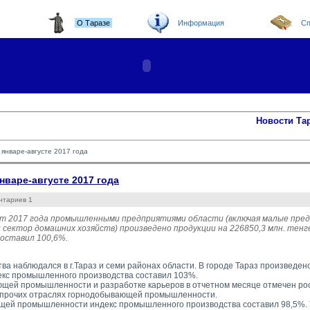
О Таразе
Информация
Сп
Новости Та
январе-августе 2017 года
варе-августе 2017 года
нтариев 1
уст 2017 года промышленными предприятиями области (включая малые пре
 сектор домашних хозяйств) произведено продукции на 226850,3 млн. тен
оставил 100,6%.
ва наблюдался в г.Тараз и семи районах области. В городе Тараз произведен
декс промышленного производства составил 103%.
щей промышленности и разработке карьеров в отчетном месяце отмечен рост
 прочих отраслях горнодобывающей промышленности.
ей промышленности индекс промышленного производства составил 98,5%. 