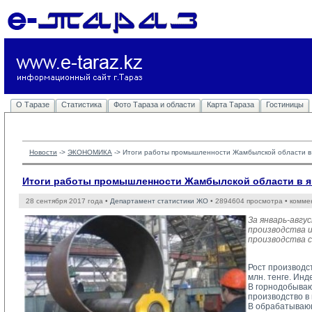
О Таразе
Статистика
Фото Тараза и области
Карта Тараза
Гостиницы
Новости
-> 
ЭКОНОМИКА
-> 
Итоги работы промышленности Жамбылской области в 
Итоги работы промышленности Жамбылской области в ян
28 сентября 2017 года •
Департамент статистики ЖО
• 2894604 просмотра • комме
За январь-авг
производства и
производства с
Рост производст
млн. тенге. Ин
В горнодобываю
производство в
В обрабатывающ