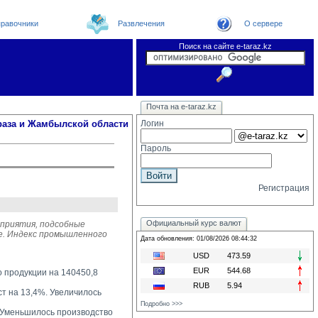
равочники
Развлечения
О сервере
Поиск на сайте e-taraz.kz
Новости
Новости e-taraz
Телефоный справочник
Видеоконференция
Почта на e-taraz.kz
Погода в Таразе
Замечания и предложения
Чат
Организации
Форум
Курсы валют
Web
раза и Жамбылской области
Логин
Пароль
Регистрация
Официальный курс валют
дприятия, подсобные
ге. Индекс промышленного
Дата обновления: 01/08/2026 08:44:32
USD
473.59
EUR
544.68
о продукции на 140450,8
RUB
5.94
 на 13,4%. Увеличилось 
Подробно >>>
Уменьшилось производство 