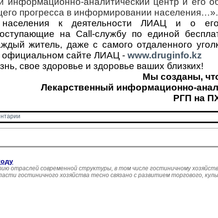
й информационно-аналитический центр и его о
ющего прогресса в информировании населения…».
 населения к деятельности ЛИАЦ и о его
поступающие на 
Call-службу
по 
един
ой
беспла
аждый житель, даже с самого отдаленного угол
 официальном сайте ЛИАЦ - 
www
.
druginfo
.
kz
нь, свое здоровье и здоровье ваших близких!
Мы созданы, чт
Лекарственный информационно-анал
РГП на П
нтарии 
году
ию отраслей современной структуры, в том числе гостиничному хозяйств
асти гостиничного хозяйства тесно связано с развитием торгового, кул