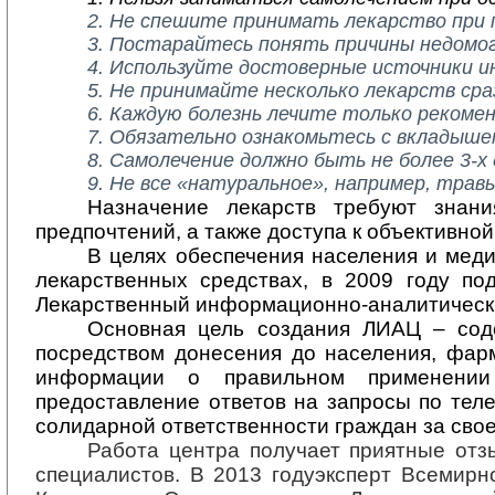
2. Не спешите принимать лекарство при 
3. Постарайтесь понять причины недомог
4. Используйте достоверные источники и
5. Не принимайте несколько лекарств сраз
6. Каждую болезнь лечите только рекоме
7. Обязательно ознакомьтесь с вкладыше
8. Самолечение должно быть не более 3-х
9. Не все «натуральное», например, трав
Назначение лекарств требуют знани
предпочтений, а также доступа к объективно
В целях обеспечения населения и мед
лекарственных средствах, в 2009 году п
Лекарственный информационно-аналитически
Основная цель создания ЛИАЦ – сод
посредством донесения до населения, фар
информации о правильном применении
предоставление ответов на запросы по те
солидарной ответственности граждан за свое
Работа центра получает приятные отз
специалистов. В
2013 год
у
эксперт Всемирн