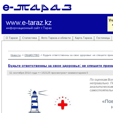
О Таразе
Статистика
Фото Тараза и области
Карта Тараза
Гостиницы
Новости
-> 
ОБЩЕСТВО
-> 
Будьте ответственны за свое здоровье: не спешите при
Будьте ответственны за свое здоровье: не спешите прин
11 сентября 2014 года •
• 152125 просмотров • комментариев 0
По оценкам Вс
неправильно. 
аналитическим
самостоятельно
«Пов