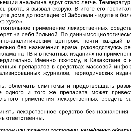
ъекции анальгина вдруг стало легче. Температур
сь рвота, я вызвал скорую. В итоге его госпита
ите дома до последнего! Заболели - идите в бол
ко хуже».
стоятельное применение
лекарственных
средств
берет на себя больной.
По д
анным
социологическ
но-аналитическим центром,
почти каждый в
ельно без назначения врача, руководствуясь ре
еклама на ТВ и в печатных изданиях на примене
вердительно. Именно поэтому,
в Казахстане
с 
твенных
препаратов
в средствах массовой инфор
иализированных 
журналов, периодических изда
ать, облегчать симптомы и предотвращать разв
е одного и того же препарата может привес
ильного применения лекарственных средств з
инять лекарственное средство без назначения 
нь ответственны.
остром или тяжелом состоянии, немедленно обратит