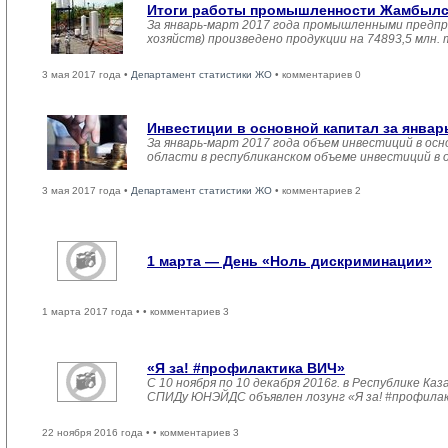
Итоги работы промышленности Жамбылско
За январь-март 2017 года промышленными предпр
хозяйств) произведено продукции на 74893,5 млн.
3 мая 2017 года •
Департамент статистики ЖО
• комментариев 0
Инвестиции в основной капитал за январ
За январь-март 2017 года объем инвестиций в осн
области в республиканском объеме инвестиций в 
3 мая 2017 года •
Департамент статистики ЖО
• комментариев 2
1 марта — День «Ноль дискриминации»
1 марта 2017 года •
• комментариев 3
«Я за! #профилактика ВИЧ»
С 10 ноября по 10 декабря 2016г. в Республике 
СПИДу ЮНЭЙДС объявлен лозунг «Я за! #профила
22 ноября 2016 года •
• комментариев 3