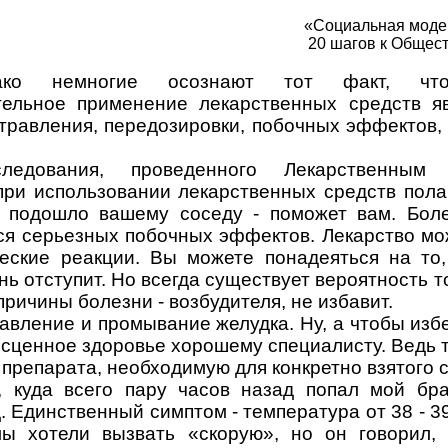
«Социальная модер
20 шагов к Общес
ако немногие осознают тот факт, что
тельное применение лекарственных средств я
травления, передозировки, побочных эффектов,
ледования, проведенного Лекарственным 
ри использовании лекарственных средств пола
о подошло вашему соседу - поможет вам. Боле
тся серьезных побочных эффектов. Лекарство мо
еские реакции. Вы можете понадеяться на то,
 отступит. Но всегда существует вероятность то
ричины болезни - возбудителя, не избавит.
авление и промывание желудка. Ну, а чтобы избе
бесценное здоровье хорошему специалисту. Ведь 
 препарата, необходимую для конкретно взятого с
 куда всего пару часов назад попал мой бра
. Единственный симптом - температура от 38 - 3
ы хотели вызвать «скорую», но он говорил, 