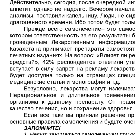
Действительно, сегодня, после очередной ин
аппетит, однако не надолго. Вечером начала
анализы, поставили капельницу. Люди, не сид
драгоценного времени. Ибо потом будет толь
Прежде всего самолечение– это само
котором ответственность за его результаты 
проведенн
ым
Лекарственным информацион
Казахстана принимает препараты самостоят
печатных изданиях.
На вопрос: «
Влияет ли р
средств?», 4
2
%
респон
ден
тов
ответили ут
вступает в силу запрет на рекламу лекарс
будет доступна только на страницах спец
медицинские
статьи и монографии и т.д. 
Безусловно, лекарства могут излечив
Нерациональное и длительное применени
организма к данному препарату. От прав
качество лечения, но и сохранение здоровья.
Если все таки вы приняли решение пр
основные правила самолечения и будьте оче
ЗАПОМНИТЕ!
1. Нельзя заниматься самолечением при 