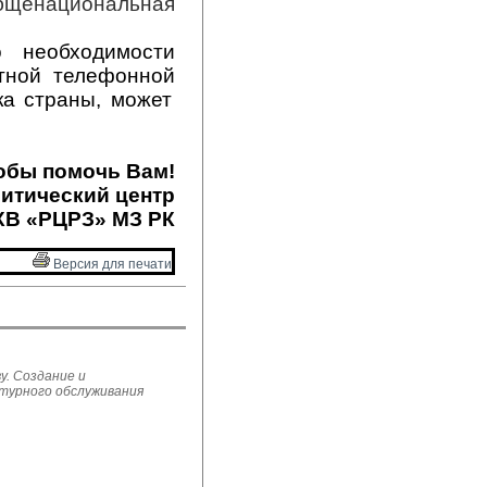
бщенациональная 
 необходимости
тн
ой
телефонн
ой
ка страны, может
обы помочь Вам!
итический центр
ХВ «РЦРЗ» МЗ РК
Версия для печати 
у. Создание и
ьтурного обслуживания