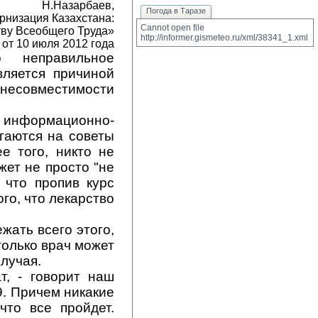
Н.Назарбаев, 
Погода в Таразе
низация Казахстана: 
Cannot open file 
тву Всеобщего Труда»
http://informer.gismeteo.ru/xml/38341_1.xml
от 10 июля 2012 года
 неправильное
вляется причиной
 несовместимости
информационно-
гаются на советы
е того, никто не
жет не просто "не
 что пропив курс
го, что лекарство
жать всего этого,
только врач может
лучая.
т, - говорит наш
9. Причем никакие
что все пройдет.