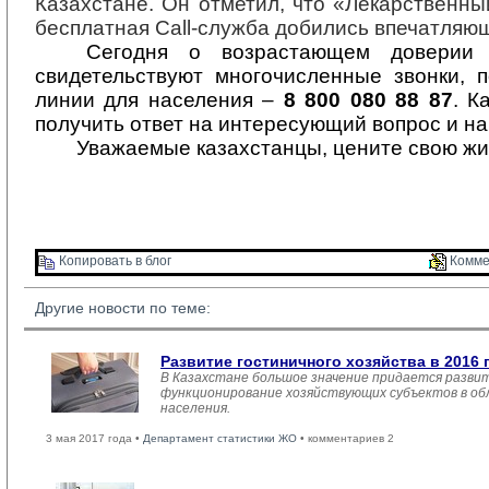
Казахстане. Он отметил
,
что «Лекарственны
бесплатная Саll-служба добились впечатля
Сегодня о возрастающем доверии
свидетельствуют многочисленные звонки, 
лини
и
для населения – 
8 800 080 88 87
. К
получить ответ на интересующий вопрос
и
на
Уважаемые казахстанцы, цените свою жиз
Копировать в блог 
Комме
Другие новости по теме:
Развитие гостиничного хозяйства в 2016 
В Казахстане большое значение придается развит
функционирование хозяйствующих субъектов в обл
населения.
3 мая 2017 года •
Департамент статистики ЖО
• комментариев 2