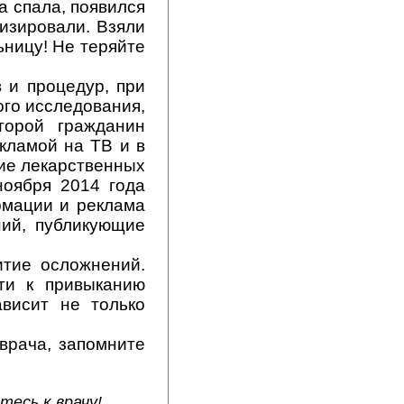
а спала, появился
лизировали. Взяли
ьницу! Не теряйте
 и процедур, при 
ого исследования,
торой гражданин
кламой на ТВ и в
ние лекарственных
ноября 2014 года
мации и реклама 
ний, публикующие
итие осложнений.
ти к привыканию
ависит не только
врача, запомните
есь к врачу!