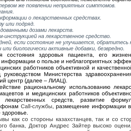
первом же появлении неприятных симптомов.
ания.
нформации о лекарственных средствах.
у или подряд.
ндованными дозами лекарств.
м-инструкцией на лекарственное средство.
 дней, если состояние не улучшается, обратитесь к
ы или биологически активные добавки, безвредно.
я состояния здоровья пациента, его жизне
й информации о пользе и неблагоприятных эффек
ицинских работников объективной и качественн
од руководством Министерства здравоохранен
й центр (далее – ЛИАЦ).
ействие рациональному использованию лекарс
мацевтов и медицинских работников объективн
 лекарственных средств,
развитие формул
лефонам
Call
-
службы
, размещение информации в
 здоровье.
ывы как со стороны казахстанцев, так и со ст
ого банка, Доктор Андрес Зайтер высоко оцен