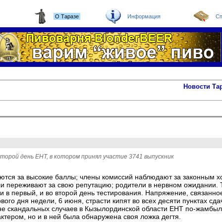
О Таразе
Информация
Сп
Новости Та
торой день ЕНТ, в котором принял участие 3741 выпускник
ются за высокие баллы; члены комиссий наблюдают за законным х
и переживают за свою репутацию; родители в нервном ожидании. 
и в первый, и во второй день тестирования. Напряжение, связанно
рвого дня недели, 6 июня, страсти кипят во всех десяти пунктах сда
не скандальных случаев в Кызылординской области ЕНТ по­-жамбылс
ктером, но и в ней была обнаружена своя ложка дегтя.