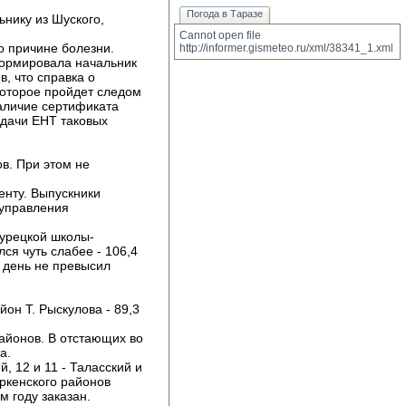
Погода в Таразе
ьнику из Шуского,
Cannot open file 
о причине болезни. 
http://informer.gismeteo.ru/xml/38341_1.xml
формировала начальник
, что справка о
которое пройдет следом
наличие сертификата
 сдачи ЕНТ таковых
. При этом не 
нту. Выпускники 
 управления
турецкой школы­
я чуть слабее ­- 106,4
 день не превысил
 Т. Рыскулова ­- 89,3 
айонов. В отстающих во 
а.
, 12 и 11 - Таласский и 
ркенского районов
м году заказан.