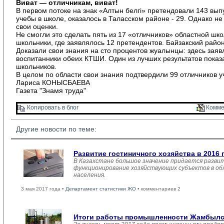
Виват — отличникам, виват!
В первом потоке на знак «Алтын белгi» претендовали 143 вып
учебы в школе, оказалось в Таласском районе -­ 29. Однако н
свои оценки.
Не смогли это сделать пять из 17 «отличников» областной шко
школьники, где заявлялось 12 претендентов. Байзакский райо
Доказали свои знания на сто процентов жуалынцы: здесь заявл
воспитанники обеих КТШИ. Один из лучших результатов показ
школьников.
В целом по области свои знания подтвердили 99 отличников у
Лариса КОНЫСБАЕВА
Газета "Знамя труда"
Копировать в блог 
Комме
Другие новости по теме:
Развитие гостиничного хозяйства в 2016 
В Казахстане большое значение придается развит
функционирование хозяйствующих субъектов в обл
населения.
3 мая 2017 года •
Департамент статистики ЖО
• комментариев 2
Итоги работы промышленности Жамбылско