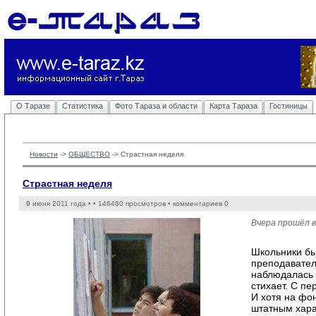
О Таразе
Статистика
Фото Тараза и области
Карта Тараза
Гостиницы
Новости
-> 
ОБЩЕСТВО
-> 
Страстная неделя
Страстная неделя
9 июня 2011 года •
• 146460 просмотров • комментариев 0
Вчера прошёл в
Школьники бь
преподавател
наблюдалась 
стихает. С пе
И хотя на фо
штатным хара