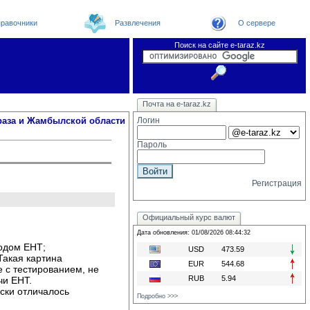
равочники
Развлечения
О сервере
Поиск на сайте e-taraz.kz
Новости
Новости e-taraz
Телефоный справочник
Видеоконференция
Почта на e-taraz.kz
Погода в Таразе
Замечания и предложения
Чат
Организации
Форум
Курсы валют
Web
раза и Жамбылской области
Логин
Пароль
Регистрация
Официальный курс валют
Дата обновления: 01/08/2026 08:44:32
одом ЕНТ;
USD
473.59
Такая картина
EUR
544.68
е с тестированием, не
RUB
5.94
чи ЕНТ.
ки отличалось 
Подробно >>>