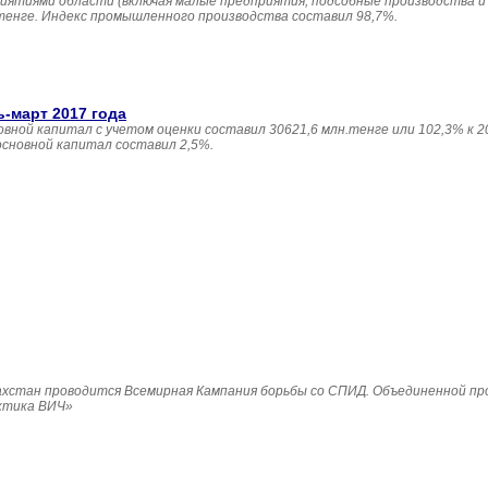
иятиями области (включая малые предприятия, подсобные производства и
 тенге. Индекс промышленного производства составил 98,7%.
ь-март 2017 года
овной капитал с учетом оценки составил 30621,6 млн.тенге или 102,3% к 20
основной капитал составил 2,5%.
Казахстан проводится Всемирная Кампания борьбы со СПИД. Объединенной п
ктика ВИЧ»