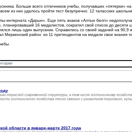
ускника. Больше всего отличников учебы, получавших «пятерки» на 
е всем из них удалось пройти тест безупречно: 12 таласских школьн
лы­-интерната «Дарын». Еще пять знаков «Алтын белгi» недополуча
н, планировавший 16 медалистов, сократил свой список до десяти 
ялся лишь один выпускник. Справились со своей задачей на 90,9 и
ал Меркенский район: из 11 претендентов на медали свои знания п
чебы.
нтарии 
году
ию отраслей современной структуры, в том числе гостиничному хозяйств
асти гостиничного хозяйства тесно связано с развитием торгового, кул
й области в январе-марте 2017 года