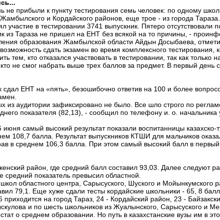
сь...
ь не прибыли к пункту тестирования семь человек: по одному школ
Жамбылского и Кордайского районов, еще трое ­- из города Тараза.
нял участие в тестировании 3741 выпускник. Пятеро отсутствовали п
к из Тараза не пришел на ЕНТ без всякой на то причины, ­- проин
ления образования Жамбылской области Айдын Досыбаева, отметив
 возможность сдать экзамен во время комплексного тестирования, 
ь тем, кто отказался участвовать в тестировании, так как только 
, кто не смог набрать выше трех баллов за предмет. В первый день
 сдал ЕНТ на «пять», безошибочно ответив на 100 и более вопросов
амен.
ых из аудитории зафиксировано не было. Все шло строго по регламе
днего показателя (82,13), ­- сообщил по телефону и. о. начальника
июня самый высокий результат показали воспитанницы казахско­-
м 108,7 балла. Результат выпускников КТШИ для мальчиков оказалс
рав в среднем 106,3 балла. При этом самый высокий балл в первый
ский район, где средний балл составил 93,03. Далее следуют район
где средний показатель превысил областной.
школ областного центра, Сарысуского, Шуского и Мойынкумского р
вил 79,1. Еще хуже сдали тесты кордайские школьники -­ 65, 8 балл
приходится на город Тараз, 24 -­ Кордайский район, 23 -­ Байзакский
ыскулова и по шесть школьников из Жуалынского, Сарысуского и Ме
тат о среднем образовании. Но путь в казахстанские вузы им в это