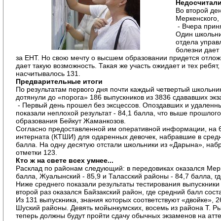
Недосчитали
Во второй ден
Меркенского, 
­ - Вчера при
Один школьни
отдела управ
болезни дает
за ЕНТ. Но свою мечту о высшем образовании придется отложит
дает такую возможность. Такая же участь ожидает и тех ребят
насчитывалось 131.
Предварительные итоги
По результатам первого дня почти каждый четвертый школьник
дотянули до «порога» 186 выпускников из 3836 сдававших экз
­ - Первый день прошел без эксцессов. Опоздавших и удаленн
показали неплохой результат ­- 84,1 балла, что выше прошлого
образования Бейкут Жаманкозов.
Согласно предоставленной им оперативной информации, на 6 
интерната (КТШИ) для одаренных девочек, набравшие в средне
балла. На одну десятую отстали школьники из «Дарына», наб
отметки 123.
Кто ж на свете всех умнее...
Расклад по районам следующий: в передовиках оказался Меркен
балла, Жуалынский ­- 85,9 и Таласский районы -­ 84,7 балла, 
Ниже среднего показали результаты тестирования выпускники 
второй раз оказался Байзакский район, где средний балл соста
Из 131 выпускника, знания которых соответствуют «двойке», 26 
Шуский районы. Девять мойынкумских, восемь из района Т. Р
теперь должны будут пройти сдачу обычных экзаменов на аттес