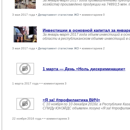
За январь-март 2017 года промышленными предпр
хозяйств) произведено продукции на 74893,5 млн.
3 мая 2017 года •
Департамент статистики ЖО
• комментариев 0
Инвестиции в основной капитал за январ
За январь-март 2017 года объем инвестиций в осн
области в республиканском объеме инвестиций в 
3 мая 2017 года •
Департамент статистики ЖО
• комментариев 2
1 марта — День «Ноль дискриминации»
1 марта 2017 года •
• комментариев 3
«Я за! #профилактика ВИЧ»
С 10 ноября по 10 декабря 2016г. в Республике 
СПИДу ЮНЭЙДС объявлен лозунг «Я за! #профила
22 ноября 2016 года •
• комментариев 3