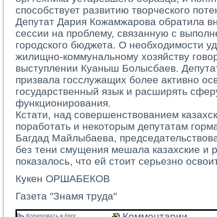
способствует развитию творческого поте
Депутат Дария Кожамжарова обратила в
сессии на проблему, связанную с выпол
городского бюджета. О необходимости у
жилищно-­коммунальному хозяйству гово
выступлении Куаныш Болысбаев. Депута
призвала госслужащих более активно ос
государственный язык и расширять сфер
функционирования.
Кстати, над совершенствованием казахск
поработать и некоторым депутатам горм
Багдад Майлыбаева, председательствова
без тени смущения мешала казахские и р
показалось, что ей стоит серьезно освои
Кукен ОРШАБЕКОВ
Газета "Знамя труда"
Комментарии 
Копировать в блог 