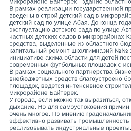
микрорайоне Байтерек ­- здание областн
В рамках реализации государственной п
введены в строй детский сад в микрорай
детский сад по улице Абая. До конца год
эксплуатацию детского сада по улице Ав
частных детских садов в микрорайонах К
средства, выделенные из областного бюд
капитальный ремонт школ­гимназий №№ 12
инициативе акима области для детей по
современных футбольных площадок с ис
В рамках социального партнерства бизне
внебюджетных средств благоустроено бо
площадок, ведется интенсивное строител
микрорайоне Байтерек.
У города, если можно так выразиться, от
дыхание. Но для самоуспокоения причин 
очень многое. По мнению градоначальни
эффективно развивать промышленность 
реализовывать индустриальные проекты.