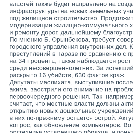
властей также будет направлено на соз
инфраструктуры на новых земельных уча
под жилищное строительство. Продолжит
модернизации жилищно­-коммунального х
и ремонту дорог, дальнейшему благоустр
По мнению Б. Орынбекова, требует сове
городского управления внутренних дел. 
преступлений в Таразе по сравнению с 
на 34 процента, также наблюдается рост
среди несовершеннолетних. За истекший
раскрыто 16 убийств, 630 фактов краж.
Депутаты маслихата, выступившие после 
акима, заострили его внимание на пробл
первоочередного решения. Так, наприме
считает, что местные власти должны акт
открытию новых дошкольных учреждений,
в них по­-прежнему остается острой. Акт
вопрос, как обновление компьютеров. Во
оргтехника устаревшего образца, и понят