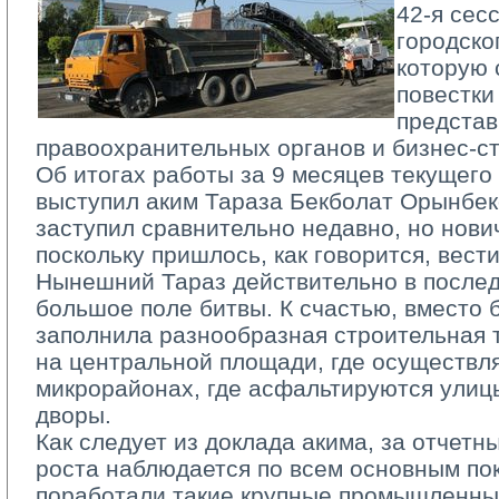
42­-я сес
городско
которую 
повестки
представ
правоохранительных органов и бизнес-­ст
Об итогах работы за 9 месяцев текущего 
выступил аким Тараза Бекболат Орынбек
заступил сравнительно недавно, но нович
поскольку пришлось, как говорится, вест
Нынешний Тараз действительно в послед
большое поле битвы. К счастью, вместо
заполнила разнообразная строительная т
на центральной площади, где осуществля
микрорайонах, где асфальтируются улиц
дворы.
Как следует из доклада акима, за отчетн
роста наблюдается по всем основным по
поработали такие крупные промышленные