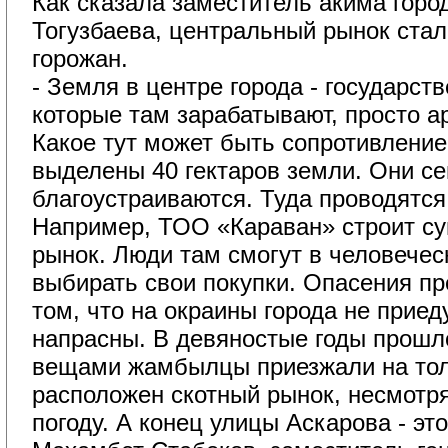
Как сказала заместитель акима горо
Тогузбаева, центральный рынок стал
горожан.
- Земля в центре города - государст
которые там зарабатывают, просто а
Какое тут может быть сопротивлени
выделены 40 гектаров земли. Они с
благоустраиваются. Туда проводятся
Например, ТОО «Караван» строит с
рынок. Люди там смогут в человечес
выбирать свои покупки. Опасения п
том, что на окраины города не приед
напрасны. В девяностые годы прошло
вещами жамбылцы приезжали на толч
расположен скотный рынок, несмотря
погоду. А конец улицы Аскарова - эт