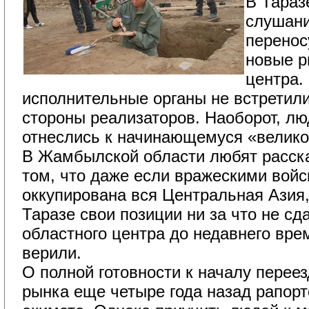
В Тараз
слушани
перенос
новые р
центра.
исполнительные органы не встретили
стороны реализаторов. Наоборот, л
отнеслись к начинающемуся «велик
В Жамбылской области любят расска
том, что даже если вражескими войс
оккупирована вся Центральная Азия,
Таразе свои позиции ни за что не сд
областного центра до недавнего врем
верили.
О полной готовности к началу перее
рынка еще четыре года назад рапор