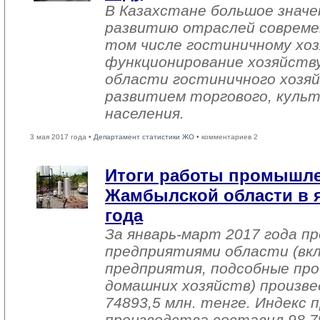
В Казахстане большое знач
развитию отраслей совреме
том числе гостиничному хоз
функционирование хозяйств
области гостиничного хозяй
развитием торгового, культ
населения.
3 мая 2017 года •
Департамент статистики ЖО
• комментариев 2
Итоги работы промышл
Жамбылской области в я
года
За январь-март 2017 года 
предприятиями области (вк
предприятия, подсобные про
домашних хозяйств) произве
74893,5 млн. тенге. Индекс
производства составил 98,7