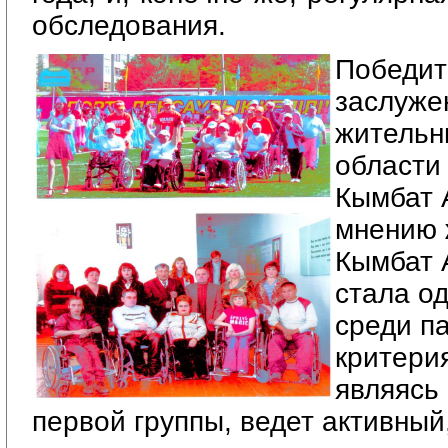
обследования.
Победит
заслуже
жительн
области
Кымбат 
мнению 
Кымбат 
стала о
среди п
критери
являясь
первой группы, ведет активный