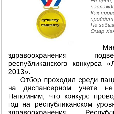
Её цени, 
наслажде
Как пров
пройдёт
Не забыв
Омар Ха
Ми
здравоохранения под
республиканского конкурса «
2013».
Отбор проходил среди пац
на диспансерном учете н
Напомним, что конкурс прово
год на республиканском уров
здравоохранения Респуб