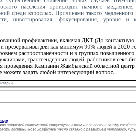
и существенное снижение новых случаев ВИЧ-инф
слого населения происходит намного медленнее,
ний среди взрослых. Причинами такого медленного 
ти, инвестирования, фокусирования, уровня и к
ованной профилактики, включая ДКТ (До-контактную 
 и презервативы для как минимум 90% людей к 2020 го
ровнем распространенности и в группах повышенного 
ужчинами, трансгендерных людей, работников секс-биз
мя проведения Кампании Жамбылский областной центр
де можете задать любой интересующий вопрос.
нтарии 
году
ию отраслей современной структуры, в том числе гостиничному хозяйств
асти гостиничного хозяйства тесно связано с развитием торгового, кул