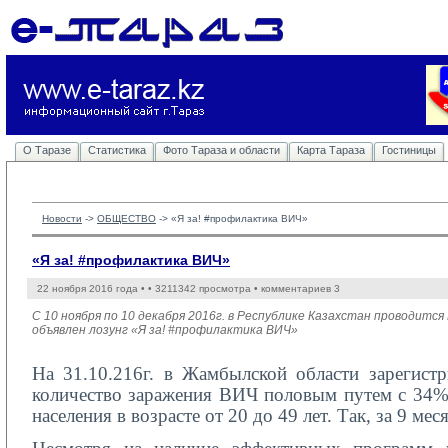
О Таразе
Статистика
Фото Тараза и области
Карта Тараза
Гостиницы
Новости
-> 
ОБЩЕСТВО
-> 
«Я за! #профилактика ВИЧ»
«Я за! #профилактика ВИЧ»
22 ноября 2016 года •
• 3211342 просмотра • комментариев 3
С 10 ноября по 10 декабря 2016г. в Республике Казахстан проводи
объявлен лозунг «Я за! #профилактика ВИЧ»
На 31.10.216г. в Жамбылской области зарегист
количество заражения ВИЧ половым путем с 34%
населения в возрасте от 20 до 49 лет. Так, за 9 м