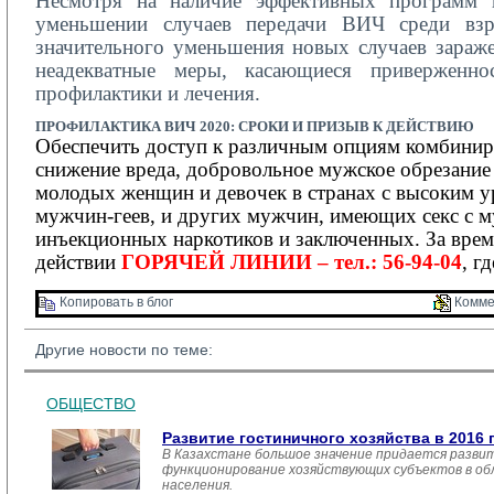
Несмотря на наличие эффективных программ 
уменьшении случаев передачи ВИЧ среди взро
значительного уменьшения новых случаев зараже
неадекватные меры, касающиеся приверженнос
профилактики и лечения.
ПРОФИЛАКТИКА
ВИЧ 2020:
СРОКИ И ПРИЗЫВ К ДЕЙСТВИЮ
Обеспечить доступ к различным опциям комбинир
снижение вреда, добровольное мужское обрезание
молодых женщин и девочек в странах с высоким у
мужчин-геев, и других мужчин, имеющих секс с м
инъекционных наркотиков и заключенных.
За вре
действии
ГОРЯЧЕЙ ЛИНИИ – тел.: 56-94-04
, г
Копировать в блог 
Комме
Другие новости по теме:
ОБЩЕСТВО
Развитие гостиничного хозяйства в 2016 
В Казахстане большое значение придается развит
функционирование хозяйствующих субъектов в обл
населения.