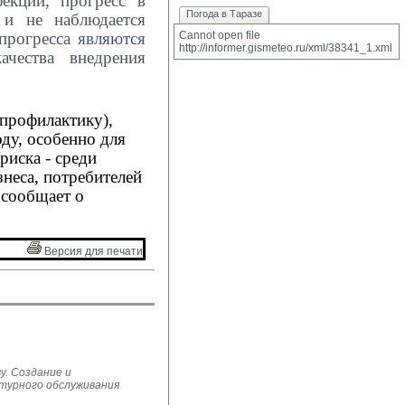
екций, прогресс в
Погода в Таразе
 и не наблюдается
прогресса являются
Cannot open file 
http://informer.gismeteo.ru/xml/38341_1.xml
ачества внедрения
профилактику),
ду, особенно для
риска
- среди
неса, потребителей
 сообщает о
Версия для печати 
у. Создание и
ьтурного обслуживания