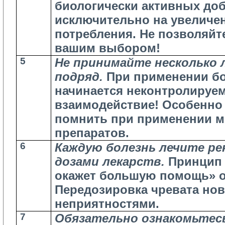
биологически активных до
исключительно на увеличе
потребления. Не позволяй
вашим выбором!
5
Не принимайте несколько 
подряд.
При применении бол
начинается неконтролируе
взаимодействие! Особенно
помнить при применении 
препаратов.
6
Каждую болезнь лечите р
дозами лекарств.
Принцип 
окажет большую помощь» 
Передозировка чревата но
неприятностями.
7
Обязательно ознакомьтес