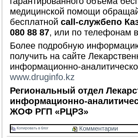
гарантированного объема бес
медицинской помощи обращай
бесплатной
call
-
службе
по Каз
080 88 87
, или по телефонам 
Более подробную информаци
получить на сайте
Ле
карствен
информационно-аналитическо
www.druginfo.kz
Региональный отдел Лекарс
информационно-аналитичес
ЖОФ РГП «РЦРЗ» 
Комментарии 
Копировать в блог 