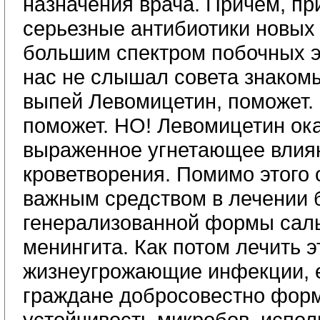
назначения врача. Причем, п
серьезные антибиотики новых 
большим спектром побочных э
нас не слышал совета знаком
выпей Левомицетин, поможет. 
поможет. НО! Левомицетин ок
выраженное угнетающее влиян
кроветворения. Помимо этого 
важным средством в лечении 
генерализованной формы сал
менингита. Как потом лечить э
жизнеугрожающие инфекции, 
граждане добросовестно форм
устойчивость микробов, исполь