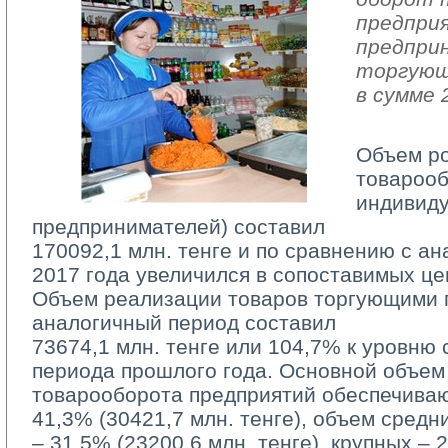
предпри
предпри
торгующ
в сумме 
Объем р
товарооб
индивид
предпринимателей) составил
170092,1 млн. тенге и по сравнению с а
2017 года увеличился в сопоставимых це
Объем реализации товаров торгующими п
аналогичный период составил
73674,1 млн. тенге или 104,7% к уровню 
периода прошлого года. Основной объем
товарооборота предприятий обеспечива
41,3% (30421,7 млн. тенге), объем средн
– 31,5% (23200,6 млн. тенге), крупных – 