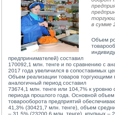
предпри
предпри
торгующ
в сумме 
Объем р
товарооб
индивид
предпринимателей) составил
170092,1 млн. тенге и по сравнению с а
2017 года увеличился в сопоставимых це
Объем реализации товаров торгующими п
аналогичный период составил
73674,1 млн. тенге или 104,7% к уровню 
периода прошлого года. Основной объем
товарооборота предприятий обеспечива
41,3% (30421,7 млн. тенге), объем средн
– 31,5% (23200,6 млн. тенге), крупных – 