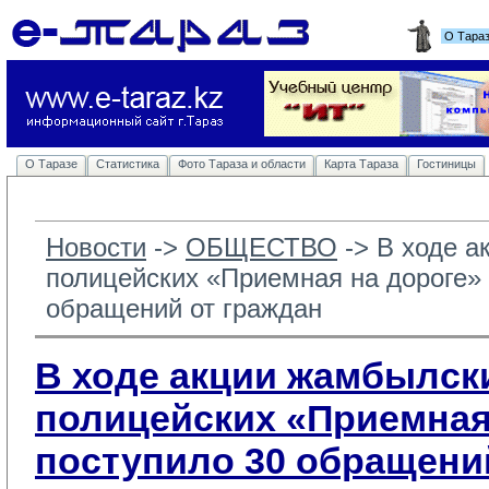
О Тара
О Таразе
Статистика
Фото Тараза и области
Карта Тараза
Гостиницы
Новости
-> 
ОБЩЕСТВО
-> 
В ходе а
полицейских «Приемная на дороге» 
обращений от граждан
В ходе акции жамбылск
полицейских «Приемная
поступило 30 обращени