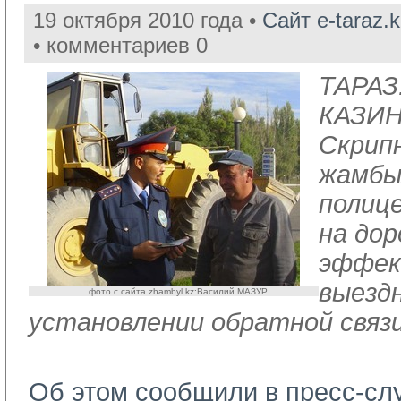
19 октября 2010 года •
Сайт e-taraz.k
• комментариев 0
ТАРАЗ.
КАЗИН
Скрипн
жамбы
полиц
на дор
эффек
выезд
фото с сайта zhambyl.kz:Василий МАЗУР
установлении обратной связи
Об этом сообщили в пресс-с