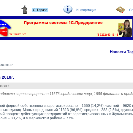
О Таразе
Информация
Сп
Новости Та
ля 2018г.
2018г.
риев 4
 области зарегистрировано 11676 юридических лица, 1855 филиалов и пре
ной формой собственности зарегистрировано – 1660 (14,2%), частной – 9620 
овых единиц. Малых предприятий 11313 (96,9%), средних - 288 (2,5%), крупных
ий процент действующих предприятий от зарегистрированных в Жуалынском р
оне – 80,2%, и в Меркенском районе – 77%.