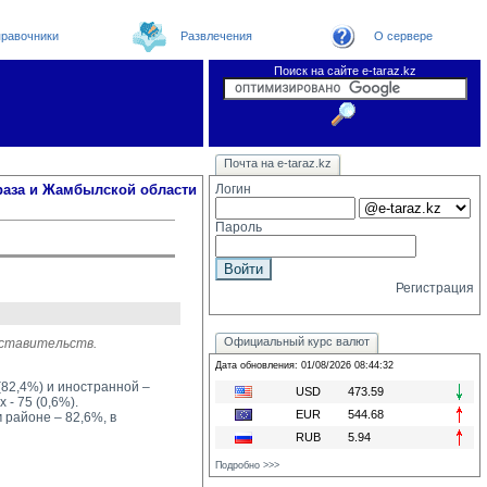
равочники
Развлечения
О сервере
Поиск на сайте e-taraz.kz
Новости
Новости e-taraz
Телефоный справочник
Видеоконференция
Почта на e-taraz.kz
Погода в Таразе
Замечания и предложения
Чат
Организации
Форум
Курсы валют
Web
раза и Жамбылской области
Логин
Пароль
Регистрация
Официальный курс валют
дставительств.
Дата обновления: 01/08/2026 08:44:32
(82,4%) и иностранной –
USD
473.59
 - 75 (0,6%).
EUR
544.68
айоне – 82,6%, в 
RUB
5.94
Подробно >>>