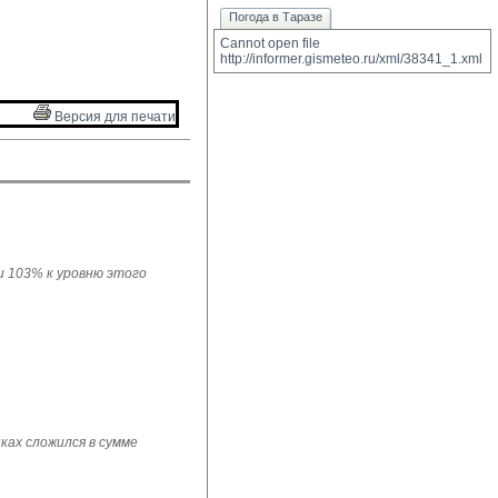
Погода в Таразе
Cannot open file 
http://informer.gismeteo.ru/xml/38341_1.xml
Версия для печати 
ли 103% к уровню этого
ках сложился в сумме