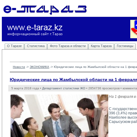
О Таразе
Статистика
Фото Тараза и области
Карта Тараза
Гостиницы
Новости
-> 
ЭКОНОМИКА
-> 
Юридические лица по Жамбылской области на 1 февра
Юридические лица по Жамбылской области на 1 февраля 
5 марта 2018 года •
Департамент статистики ЖО
• 2854736 просмотров • коммента
На 1 февраля в
С государствен
396 (3,4%) прав
Наиболее высок
Сарысуском рай