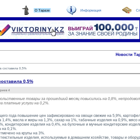
О Таразе
Информация
Сп
Новости Та
а составила 0,5%
составила 0,5%
риев 4
вольственные товары за прошедший месяц повысились на 0,8%, непродово
а платные услуги на 0,2%.
щего года повышение цен зафиксировано на овощи свежие на 5,9%, картофел
а 1,4%, масла и жиры на 1,3%, сахар на 1%, табачные изделия на 0,9%, мясо 
5%, кондитерские изделия на 0,4%, на булочные и мучные кондитерские издел
 на 0,1%.
тмечено на крупы на 3%.
 текстильные изделия, используемые в домашнем хозяйстве, товары и оборудо