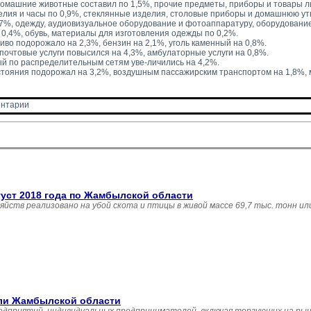
домашние животные составил по 1,5%, прочие предметы, приборы и товары л
лия и часы по 0,9%, стеклянные изделия, столовые приборы и домашнюю ут
,7%, одежду, аудиовизуальное оборудование и фотоаппаратуру, оборудовани
0,4%, обувь, материалы для изготовления одежды по 0,2%.
иво подорожало на 2,3%, бензин на 2,1%, уголь каменный на 0,8%.
 почтовые услуги повысился на 4,3%, амбулаторные услуги на 0,8%.
й по распределительным сетям уве-личились на 4,2%.
тояния подорожал на 3,2%, воздушным пассажирским транспортом на 1,8%,
нтарии 
густ 2018 года по Жамбылской области
зяйств реализовано на убой скота и птицы в живой массе 69,7 тыс. тонн и
вли Жамбылской области