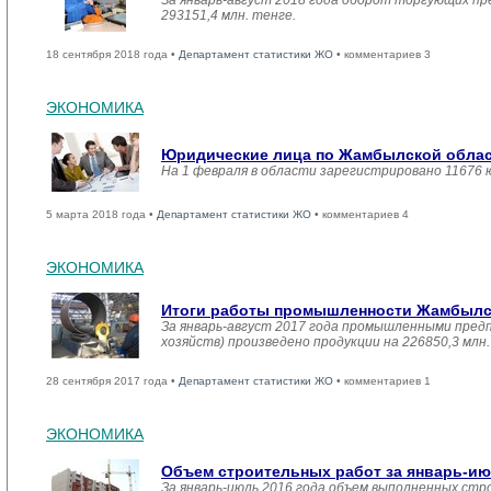
За январь-август 2018 года оборот торгующих пр
293151,4 млн. тенге.
18 сентября 2018 года •
Департамент статистики ЖО
• комментариев 3
ЭКОНОМИКА
Юридические лица по Жамбылской област
На 1 февраля в области зарегистрировано 11676 
5 марта 2018 года •
Департамент статистики ЖО
• комментариев 4
ЭКОНОМИКА
Итоги работы промышленности Жамбылско
За январь-август 2017 года промышленными пред
хозяйств) произведено продукции на 226850,3 мл
28 сентября 2017 года •
Департамент статистики ЖО
• комментариев 1
ЭКОНОМИКА
Объем строительных работ за январь-ию
За январь-июль 2016 года объем выполненных стро