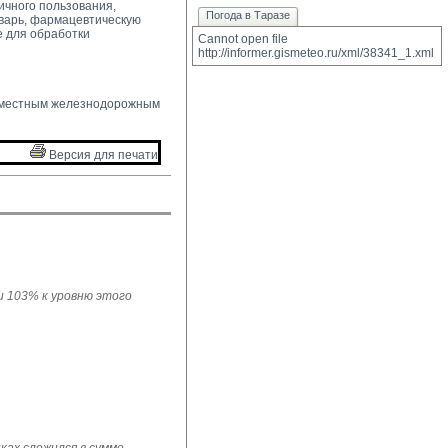
ичного пользования,
Погода в Таразе
варь, фармацевтическую
е для обработки
Cannot open file 
http://informer.gismeteo.ru/xml/38341_1.xml
 местным железнодорожным 
Версия для печати 
ли 103% к уровню этого