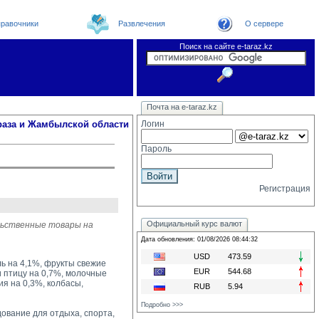
равочники
Развлечения
О сервере
Поиск на сайте e-taraz.kz
Новости
Новости e-taraz
Телефоный справочник
Видеоконференция
Почта на e-taraz.kz
Погода в Таразе
Замечания и предложения
Чат
Организации
Форум
Курсы валют
Web
раза и Жамбылской области
Логин
Пароль
Регистрация
Официальный курс валют
льственные товары на
Дата обновления: 01/08/2026 08:44:32
USD
473.59
ь на 4,1%, фрукты свежие
EUR
544.68
и птицу на 0,7%, молочные
ия на 0,3%, колбасы,
RUB
5.94
Подробно >>>
вание для отдыха, спорта, 