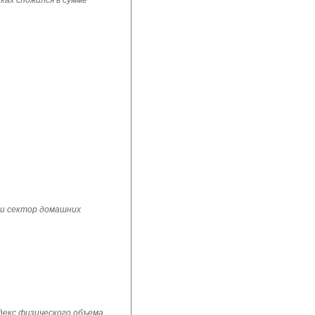
ках сложился в сумме
 и сектор домашних
ндекс физического объема