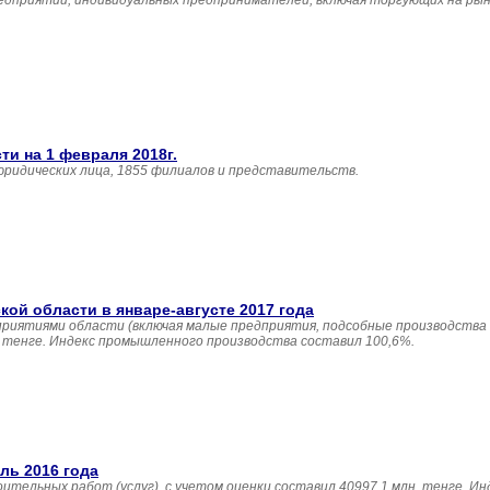
едприятий, индивидуальных предпринимателей, включая торгующих на рын
и на 1 февраля 2018г.
юридических лица, 1855 филиалов и представительств.
й области в январе-августе 2017 года
приятиями области (включая малые предприятия, подсобные производства
н. тенге. Индекс промышленного производства составил 100,6%.
ль 2016 года
ительных работ (услуг), с учетом оценки составил 40997,1 млн. тенге. И