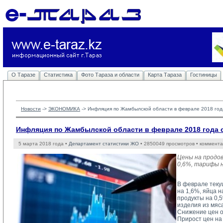
О Таразе
Статистика
Фото Тараза и области
Карта Тараза
Гостиницы
Новости
-> 
ЭКОНОМИКА
-> 
Инфляция по Жамбылской области в феврале 2018 год
Инфляция по Жамбылской области в феврале 2018 года 
5 марта 2018 года •
Департамент статистики ЖО
• 2850049 просмотров • коммента
Цены на продо
0,6%, тарифы н
В феврале теку
на 1,6%, яйца н
продукты на 0,
изделия из мяса
Снижение цен о
Прирост цен на