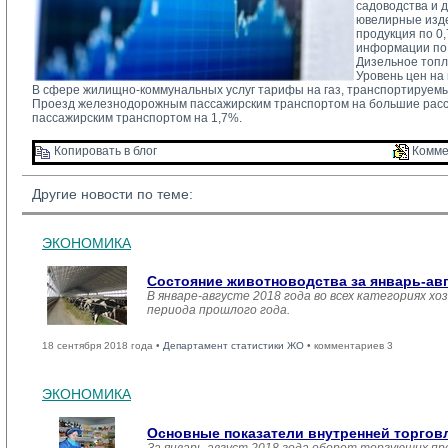
садоводства и 
ювелирные изде
продукция по 0
информации по 
Дизельное топл
Уровень цен на
В сфере жилищно-коммунальных услуг тарифы на газ, транспортируемы
Проезд железнодорожным пассажирским транспортом на большие расс
пассажирским транспортом на 1,7%.
Копировать в блог 
Комме
Другие новости по теме:
ЭКОНОМИКА
Состояние животноводства за январь-ав
В январе-августе 2018 года во всех категориях хо
периода прошлого года.
18 сентября 2018 года •
Департамент статистики ЖО
• комментариев 3
ЭКОНОМИКА
Основные показатели внутренней торго