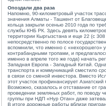
Опоздали два раза
Напомню, 90-километровый участок трасс
значения Алматы - Ташкент от Благовещ
кольца закрыли осенью 2010 года по тр
службы КНБ РК. Здесь девять километров
территории Кыргызстана и еще 22 (с 308 
непосредственно по полосе государствен
вспомнили, что именно с «нехорошего» у
контрабандными тропами, и предлагалось
именно в апреле того же года) начать ре
Западная Европа - Западный Китай. Одн
транспорта и коммуникаций сместило ср
в связи со сменой инвестора. Вместо Ис
этот участок профинансирует Азиатский 
Возможно, сказалось и отставание от гр
проведении земляных работ, по поводу ч
группы при НДП «Нур Отан» даже затева
В итоге дорожные работы вблизи пригран