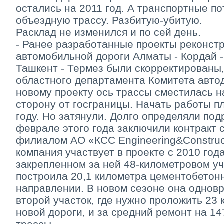
остались на 2011 год. А транспортные п
объездную трассу. Разбитую-убитую.
Расклад не изменился и по сей день. 
- Ранее разработанные проекты реконстр
автомобильной дороги Алматы - Кордай -
Ташкент - Термез были скорректированы,
областного департамента Комитета автод
новому проекту ось трассы сместилась н
сторону от госграницы. Начать работы 
году. Но затянули. Долго определяли под
феврале этого года заключили контракт
филиалом АО «КСС Еngineering&Construct
компания участвует в проекте с 2010 год
закрепленном за ней 48-километровом уч
построила 20,1 километра цементобетон
направлении. В новом сезоне она однов
второй участок, где нужно проложить 23
новой дороги, и за средний ремонт на 1