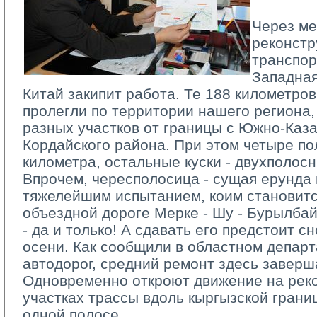
Через ме
реконстр
транспор
Западная
Китай закипит работа. Те 188 километров
пролегли по территории нашего региона,
разных участков от границы с Южно-Каз
Кордайского района. При этом четыре п
километра, остальные куски - двухполосн
Впрочем, чересполосица - сущая ерунда в
тяжелейшим испытанием, коим становитс
объездной дороге Мерке - Шу - Бурылбай
- да и только! А сдавать его предстоит с
осени. Как сообщили в областном депар
автодорог, средний ремонт здесь заверша
Одновременно откроют движение на рек
участках трассы вдоль кыргызской грани
одной полосе.