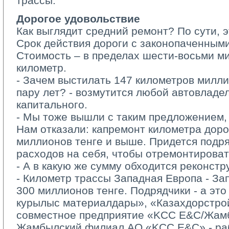
трассы.
Дорогое удовольствие
Как выглядит средний ремонт? По сути, эт
Срок действия дороги с законопаченными
Стоимость – в пределах шести-восьми ми
километр.
- Зачем выстилать 147 километров миллио
пару лет? - возмутится любой автовладе
капитального.
- Мы тоже вышли с таким предложением, -
Нам отказали: капремонт километра доро
миллионов тенге и выше. Придется подря
расходов на себя, чтобы отремонтироват
- А в какую же сумму обходится реконстру
- Километр трассы Западная Европа - Зап
300 миллионов тенге. Подрядчики - а эт
курылыс материалдары», «Казахдорстрой
совместное предприятие «KCC E&C/Жам
Жамбылский филиал АО «KCC E&C» - раб