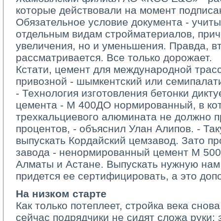
которые действовали на момент подписа
Обязательное условие документа - учиты
отдельным видам стройматериалов, прич
увеличения, но и уменьшения. Правда, в
рассматривается. Все только дорожает.
Кстати, цемент для международной трасс
привозной - шымкентский или семипалат
- Технология изготовления бетонки дикту
цемента - М 400ДО нормированный, в к
трехкальциевого алюмината не должно 
процентов, - объяснил Улан Алипов. - Та
выпускать Кордайский цемзавод. Зато п
завода - ненормированный цемент М 500 
Алматы и Астане. Выпускать нужную нам
придется ее сертифицировать, а это доп
На низком старте
Как только потеплеет, стройка века снова
сейчас подрядчики не сидят сложа руки: